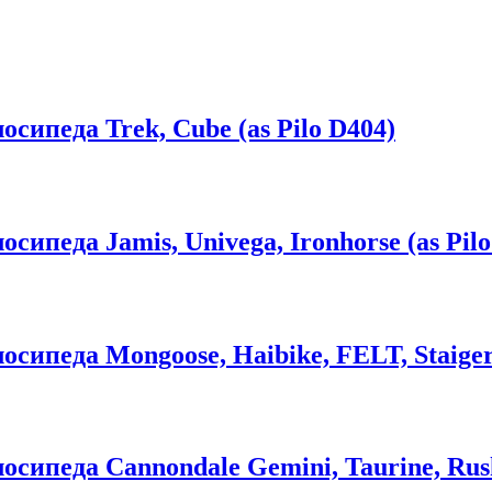
сипеда Trek, Cube (as Pilo D404)
ипеда Jamis, Univega, Ironhorse (as Pilo
ипеда Mongoose, Haibike, FELT, Staiger 
сипеда Cannondale Gemini, Taurine, Rush 