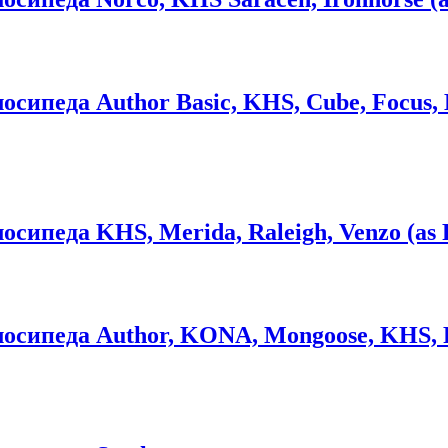
ипеда Author Basic, KHS, Cube, Focus, Ba
сипеда KHS, Merida, Raleigh, Venzo (as P
сипеда Author, KONA, Mongoose, KHS, Fo