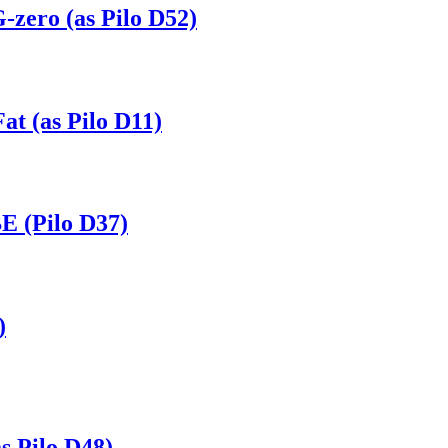
zero (as Pilo D52)
t (as Pilo D11)
 (Pilo D37)
)
 Pilo D48)