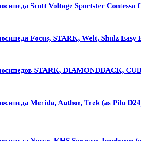
ипеда Scott Voltage Sportster Contessa G-
ипеда Focus, STARK, Welt, Shulz Easy Fa
елосипедов STARK, DIAMONDBACK, CUBE
ипеда Merida, Author, Trek (as Pilo D24
сипеда Norco, KHS Saracen, Ironhorse (as