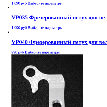
1 090
руб
Выберите параметры
VP035 Фрезерованный петух для вел
1 090
руб
Выберите параметры
VP040 Фрезерованный петух для велос
990
руб
Выберите параметры