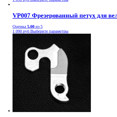
VP007 Фрезерованный петух для вело
Оценка
5.00
из 5
1 090
руб
Выберите параметры