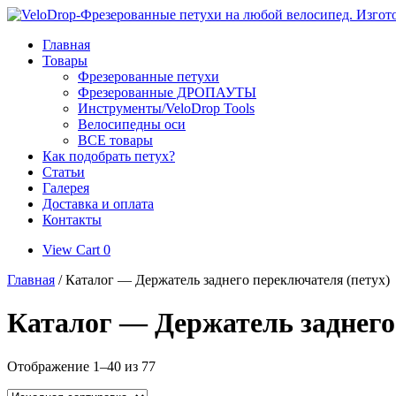
Skip
to
Главная
content
Товары
Фрезерованные петухи
Фрезерованные ДРОПАУТЫ
Инструменты/VeloDrop Tools
Велосипедны оси
ВСЕ товары
Как подобрать петух?
Статьи
Галерея
Доставка и оплата
Контакты
View
View Cart
0
shopping
Главная
/ Каталог — Держатель заднего переключателя (петух)
cart
Каталог — Держатель заднего
Отображение 1–40 из 77