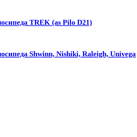
осипеда TREK (as Pilo D21)
ипеда Shwinn, Nishiki, Raleigh, Univega