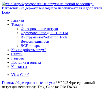
Skip
to
content
Главная
Товары
Фрезерованные петухи
Фрезерованные ДРОПАУТЫ
Инструменты/VeloDrop Tools
Велосипедны оси
ВСЕ товары
Как подобрать петух?
Статьи
Галерея
Доставка и оплата
Контакты
View
View Cart
0
shopping
Главная
/
Фрезерованные петухи
/ VP042 Фрезерованный
cart
петух для велосипеда Trek, Cube (as Pilo D404)