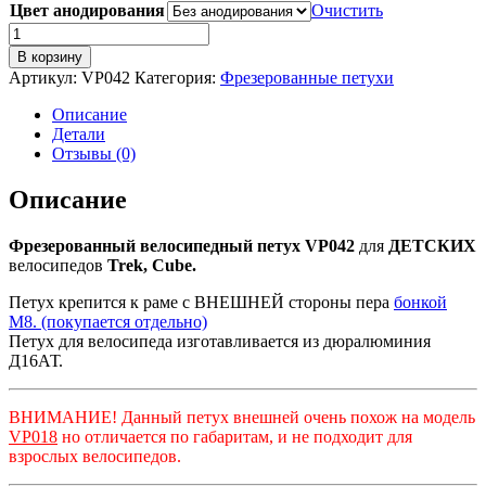
Цвет анодирования
Очистить
Количество
товара
В корзину
VP042
Артикул:
VP042
Категория:
Фрезерованные петухи
Фрезерованный
петух
Описание
для
Детали
велосипеда
Отзывы (0)
Trek,
Cube
Описание
(as
Pilo
Фрезерованный велосипедный петух
VP042
для
ДЕТСКИХ
D404)
велосипедов
Trek, Cube.
Петух крепится к раме с ВНЕШНЕЙ стороны пера
бонкой
М8. (покупается отдельно)
Петух для велосипеда изготавливается из дюралюминия
Д16АТ.
ВНИМАНИЕ! Данный петух внешней очень похож на модель
VP018
но отличается по габаритам, и не подходит для
взрослых велосипедов.