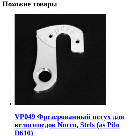
Похожие товары
VP049 Фрезерованный петух для
велосипедов Norco, Stels (as Pilo
D610)