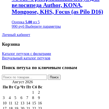
велосипеда Author, KONA,
Mongoose, KHS, Focus (as Pilo D16)
Оценка
5.00
из 5
990
руб
Выберите параметры
Личный кабинет
Корзина
Каталог петухов с фильтрами
Визуальный каталог петухов
Поиск петуха по ключевым словам
Искать:
Поиск
Август 2026
Пн
Вт
Ср
Чт
Пт
Сб
Вс
1
2
3
4
5
6
7
8
9
10
11
12
13
14
15
16
17
18
19
20
21
22
23