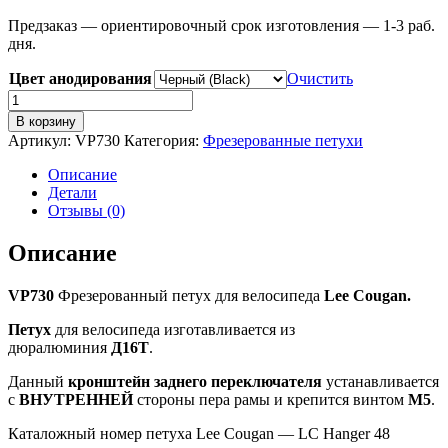
Предзаказ — ориентировочный срок изготовления — 1-3 раб.
дня.
Цвет анодирования
Очистить
Количество
товара
В корзину
VP730
Артикул:
VP730
Категория:
Фрезерованные петухи
Фрезерованный
петух
Описание
для
Детали
велосипеда
Отзывы (0)
Lee
Cougan
Описание
VP730
Фрезерованный петух для велосипеда
Lee Cougan.
Петух
для велосипеда изготавливается из
дюралюминия
Д16Т
.
Данный
кронштейн заднего переключателя
устанавливается
с
ВНУТРЕННЕЙ
стороны пера рамы и крепится винтом
M5
.
Каталожный номер петуха Lee Cougan — LC Hanger 48