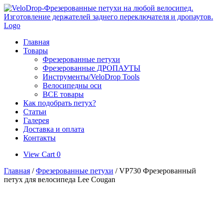
Skip
to
content
Главная
Товары
Фрезерованные петухи
Фрезерованные ДРОПАУТЫ
Инструменты/VeloDrop Tools
Велосипедны оси
ВСЕ товары
Как подобрать петух?
Статьи
Галерея
Доставка и оплата
Контакты
View
View Cart
0
shopping
Главная
/
Фрезерованные петухи
/ VP730 Фрезерованный
cart
петух для велосипеда Lee Cougan