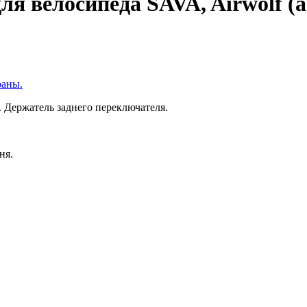
я велосипеда SAVA, Airwolf (as
раны.
 Держатель заднего переключателя.
ня.