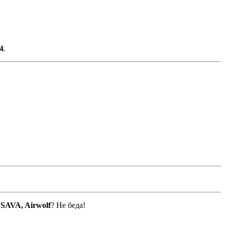
4
.
е
SAVA, Airwolf
? Не беда!