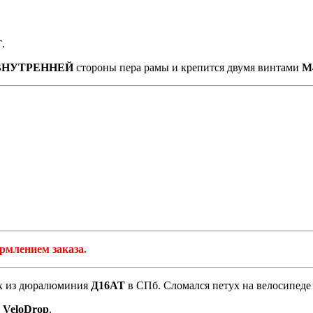
Т
.
ВНУТРЕННЕЙ
стороны пера рамы и крепится двумя винтами
М
млением заказа.
ух из дюралюминия
Д16АТ
в СПб. Сломался петух на велосипед
y
VeloDrop
.