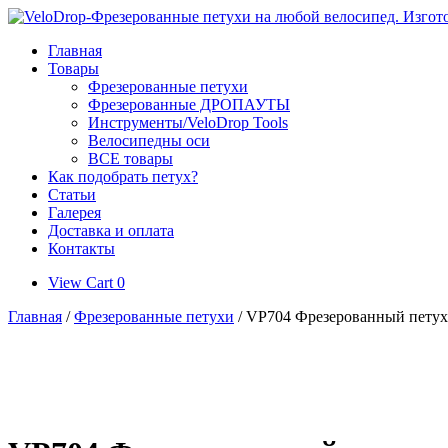
Skip
to
Главная
content
Товары
Фрезерованные петухи
Фрезерованные ДРОПАУТЫ
Инструменты/VeloDrop Tools
Велосипедны оси
ВСЕ товары
Как подобрать петух?
Статьи
Галерея
Доставка и оплата
Контакты
View
View Cart
0
shopping
Главная
/
Фрезерованные петухи
/ VP704 Фрезерованный петух д
cart