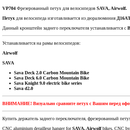
Pilo
VP704
Фрезерованный петух для велосипедов
SAVA, Airwolf.
D1032)
Петух
для велосипеда изготавливается из дюралюминия
Д16А
Данный кронштейн заднего переключателя устанавливается с
Устанавливается на рамы велосипедов:
Airwolf
SAVA
Sаva Deck 2.0 Carbon Mountain Bike
Sаva Deck 6.0 Carbon Mountain Bike
Sаva Knight 9.0 electric bike series
Sava d2.0
ВНИМАНИЕ! Визуально сравните петух с Вашим перед офор
Купить держатель заднего переключателя, фрезерованный пет
CNC aluminium derailleur hanger for
SAVA, Airwolf
bikes. CNC b