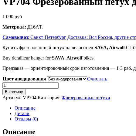
VP704 Фрезерованный петух дл
1 090
руб
Материал:
Д16AТ.
Самовывоз
: Санкт-Петербург
Доставка: Вся Россия, другие ст
Купить фрезерованный петух на велосипед
SAVA, Airwolf
СПб.
Buy derailleur hanger for
SAVA, Airwolf
bikes.
Предзаказ — ориентировочный срок изготовления — 1-3 раб. д
Цвет анодирования
Очистить
Количество
товара
В корзину
VP704
Артикул:
VP704
Категория:
Фрезерованные петухи
Фрезерованный
петух
Описание
для
Детали
велосипеда
Отзывы (0)
SAVA,
Airwolf
Описание
(as