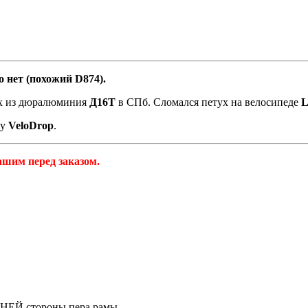
o нет (похожий D874).
ух из дюралюминия
Д16Т
в СПб. Сломался петух на велосипеде
L
by
VeloDrop
.
ашим перед заказом.
о
ЕЙ стороны пера рамы