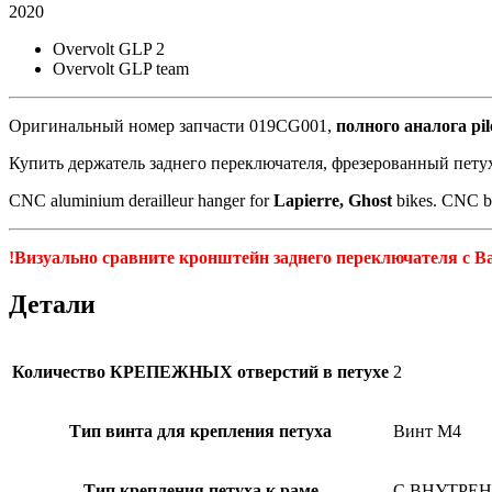
2020
Overvolt GLP 2
Overvolt GLP team
Оригинальный номер запчасти 019CG001,
полного аналога pil
Купить держатель заднего переключателя, фрезерованный пет
CNC aluminium derailleur hanger for
Lapierre, Ghost
bikes. CNC 
!Визуально сравните кронштейн заднего переключателя с В
Детали
Количество КРЕПЕЖНЫХ отверстий в петухе
2
Тип винта для крепления петуха
Винт M4
Тип крепления петуха к раме
С ВНУТРЕНН