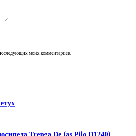
ля последующих моих комментариев.
етух
сипеда Trenga De (as Pilo D1240)