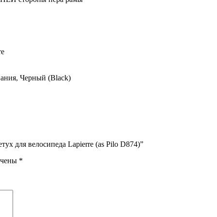
re
ания, Черный (Black)
ух для велосипеда Lapierre (as Pilo D874)”
ечены
*