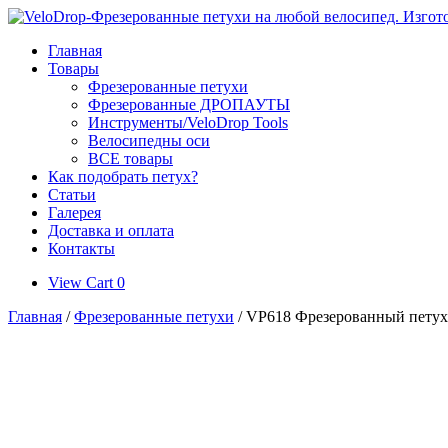
Skip
to
Главная
content
Товары
Фрезерованные петухи
Фрезерованные ДРОПАУТЫ
Инструменты/VeloDrop Tools
Велосипедны оси
ВСЕ товары
Как подобрать петух?
Статьи
Галерея
Доставка и оплата
Контакты
View
View Cart
0
shopping
Главная
/
Фрезерованные петухи
/ VP618 Фрезерованный петух д
cart