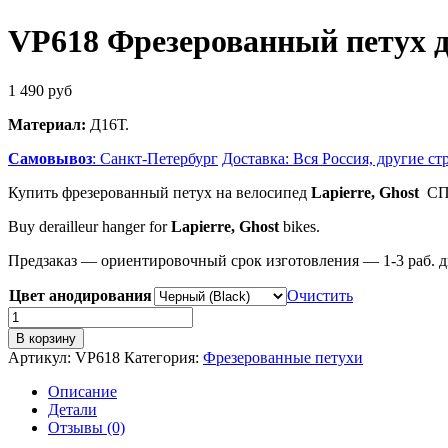
VP618 Фрезерованный петух дл
1 490
руб
Материал:
Д16Т.
Самовывоз
: Санкт-Петербург
Доставка: Вся Россия, другие ст
Купить фрезерованный петух на велосипед
Lapierre, Ghost
СП
Buy derailleur hanger for
Lapierre, Ghost
bikes.
Предзаказ — ориентировочный срок изготовления — 1-3 раб. д
Цвет анодирования
Очистить
Количество
товара
В корзину
VP618
Артикул:
VP618
Категория:
Фрезерованные петухи
Фрезерованный
петух
Описание
для
Детали
велосипеда
Отзывы (0)
Lapierre