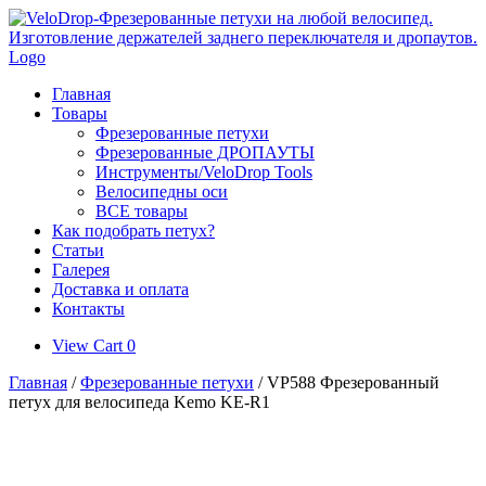
Skip
to
content
Главная
Товары
Фрезерованные петухи
Фрезерованные ДРОПАУТЫ
Инструменты/VeloDrop Tools
Велосипедны оси
ВСЕ товары
Как подобрать петух?
Статьи
Галерея
Доставка и оплата
Контакты
View
View Cart
0
shopping
Главная
/
Фрезерованные петухи
/ VP588 Фрезерованный
cart
петух для велосипеда Kemo KE-R1