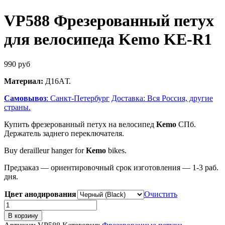
VP588 Фрезерованный петух
для велосипеда Kemo KE-R1
990
руб
Материал:
Д16AТ.
Самовывоз
: Санкт-Петербург
Доставка: Вся Россия, другие
страны.
Купить фрезерованный петух на велосипед
Kemo
СПб.
Держатель заднего переключателя.
Buy derailleur hanger for
Kemo
bikes.
Предзаказ — ориентировочный срок изготовления — 1-3 раб.
дня.
Цвет анодирования
Очистить
Количество
товара
В корзину
VP588