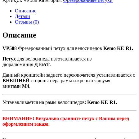
Артикул:
VP588
Категория:
Фрезерованные петухи
Фрезерованный
петух
Описание
для
Детали
велосипеда
Отзывы (0)
Kemo
KE-
Описание
R1
VP588
Фрезерованный петух для велосипедов
Kemo KE-R1.
Петух
для велосипеда изготавливается из
дюралюминия
Д16АТ
.
Данный кронштейн заднего переключателя устанавливается с
ВНЕШНЕЙ
стороны пера рамы и крепится двумя
винтами
М4
.
Устанавливается на рамы велосипедов:
Kemo KE-R1.
ВНИМАНИЕ! Визуально сравните петух с Вашим перед
оформлением заказа.