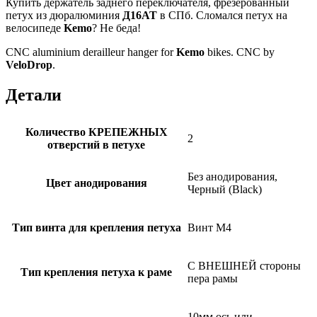
Купить держатель заднего переключателя, фрезерованный
петух из дюралюминия
Д16АТ
в СПб. Сломался петух на
велосипеде
Kemo
? Не беда!
CNC aluminium derailleur hanger for
Kemo
bikes. CNC by
VeloDrop
.
Детали
Количество КРЕПЕЖНЫХ
2
отверстий в петухе
Без анодирования,
Цвет анодирования
Черный (Black)
Тип винта для крепления петуха
Винт M4
С ВНЕШНЕЙ стороны
Тип крепления петуха к раме
пера рамы
10мм ось или