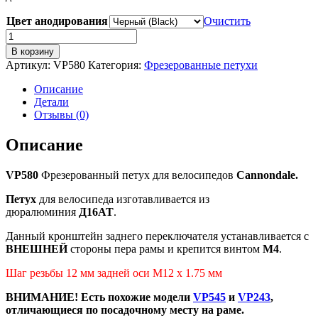
Цвет анодирования
Очистить
Количество
товара
В корзину
VP580
Артикул:
VP580
Категория:
Фрезерованные петухи
Фрезерованный
петух
Описание
для
Детали
велосипеда
Отзывы (0)
Cannondale
(as
Описание
Pilo
D793)
VP580
Фрезерованный петух для велосипедов
Cannondale.
Петух
для велосипеда изготавливается из
дюралюминия
Д16АТ
.
Данный кронштейн заднего переключателя устанавливается с
ВНЕШНЕЙ
стороны пера рамы и крепится винтом
М4
.
Шаг резьбы 12 мм задней оси М12 х 1.75 мм
ВНИМАНИЕ! Есть похожие модели
VP545
и
VP243
,
отличающиеся по посадочному месту на раме.