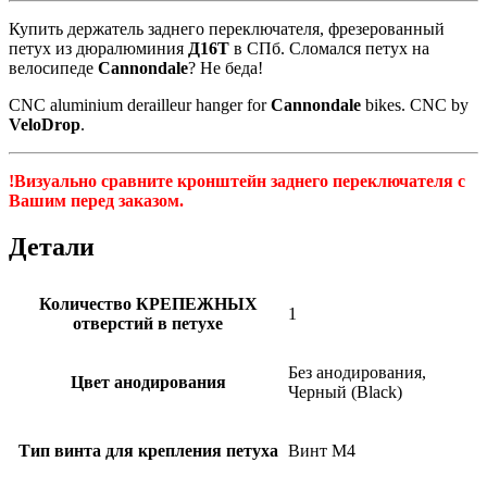
Купить держатель заднего переключателя, фрезерованный
петух из дюралюминия
Д16Т
в СПб. Сломался петух на
велосипеде
Cannondale
? Не беда!
CNC aluminium derailleur hanger for
Cannondale
bikes. CNC by
VeloDrop
.
!Визуально сравните кронштейн заднего переключателя с
Вашим перед заказом.
Детали
Количество КРЕПЕЖНЫХ
1
отверстий в петухе
Без анодирования,
Цвет анодирования
Черный (Black)
Тип винта для крепления петуха
Винт M4