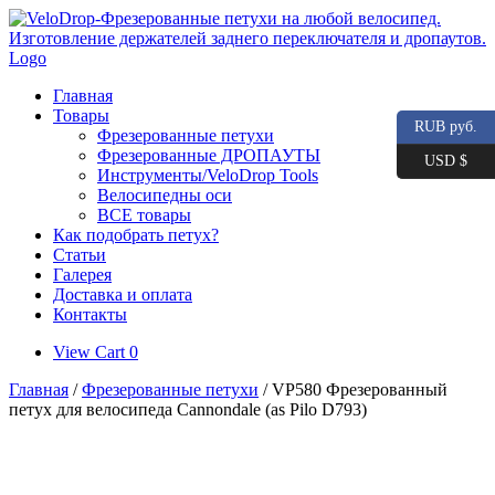
Skip
to
content
Главная
Товары
RUB руб.
Фрезерованные петухи
Фрезерованные ДРОПАУТЫ
USD $
Инструменты/VeloDrop Tools
Велосипедны оси
ВСЕ товары
Как подобрать петух?
Статьи
Галерея
Доставка и оплата
Контакты
View
View Cart
0
shopping
Главная
/
Фрезерованные петухи
/ VP580 Фрезерованный
cart
петух для велосипеда Cannondale (as Pilo D793)