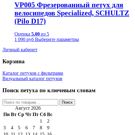
VP005 Фрезерованный петух для
велосипедов Specialized, SCHULTZ
(Pilo D17)
Оценка
5.00
из 5
1 090
руб
Выберите параметры
Личный кабинет
Корзина
Каталог петухов с фильтрами
Визуальный каталог петухов
Поиск петуха по ключевым словам
Искать:
Поиск
Август 2026
Пн
Вт
Ср
Чт
Пт
Сб
Вс
1
2
3
4
5
6
7
8
9
10
11
12
13
14
15
16