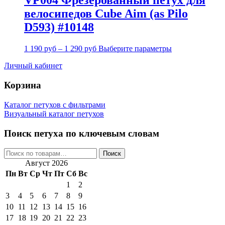
VP004 Фрезерованный петух для
велосипедов Cube Aim (as Pilo
D593) #10148
1 190
руб
–
1 290
руб
Выберите параметры
Личный кабинет
Корзина
Каталог петухов с фильтрами
Визуальный каталог петухов
Поиск петуха по ключевым словам
Искать:
Поиск
Август 2026
Пн
Вт
Ср
Чт
Пт
Сб
Вс
1
2
3
4
5
6
7
8
9
10
11
12
13
14
15
16
17
18
19
20
21
22
23