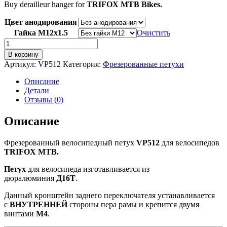
Buy derailleur hanger for
TRIFOX MTB
Bikes.
Цвет анодирования
Гайка M12x1.5
Очистить
Количество
товара
В корзину
VP512
Артикул:
VP512
Категория:
Фрезерованные петухи
Фрезерованный
петух
Описание
для
Детали
велосипедов
Отзывы (0)
TRIFOX
MTB
Описание
Фрезерованный велосипедный петух
VP512
для велосипедов
TRIFOX MTB.
Петух
для велосипеда изготавливается из
дюралюминия
Д16Т
.
Данный кронштейн заднего переключателя устанавливается
с
ВНУТРЕННЕЙ
стороны пера рамы и крепится двумя
винтами
М4
.