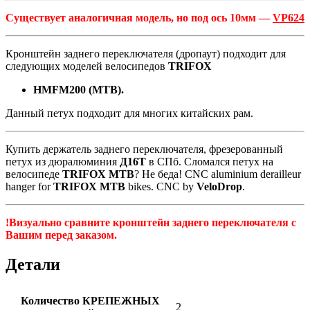
Существует аналогичная модель, но под ось 10мм —
VP624
Кронштейн заднего переключателя (дропаут) подходит для
следующих моделей велосипедов
TRIFOX
HMFM200 (MTB).
Данный петух подходит для многих китайских рам.
Купить держатель заднего переключателя, фрезерованный
петух из дюралюминия
Д16Т
в СПб. Сломался петух на
велосипеде
TRIFOX MTB
? Не беда! CNC aluminium derailleur
hanger for
TRIFOX MTB
bikes. CNC by
VeloDrop
.
!Визуально сравните кронштейн заднего переключателя с
Вашим перед заказом.
Детали
Количество КРЕПЕЖНЫХ
2