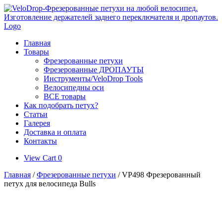
Skip
to
content
Главная
Товары
Фрезерованные петухи
Фрезерованные ДРОПАУТЫ
Инструменты/VeloDrop Tools
Велосипедны оси
ВСЕ товары
Как подобрать петух?
Статьи
Галерея
Доставка и оплата
Контакты
View
View Cart
0
shopping
Главная
/
Фрезерованные петухи
/ VP498 Фрезерованный
cart
петух для велосипеда Bulls