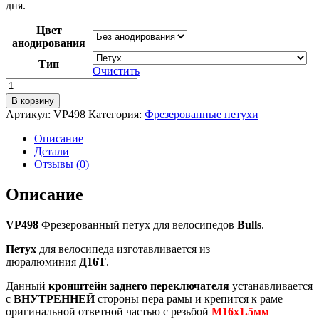
дня.
Цвет
анодирования
Тип
Очистить
Количество
товара
В корзину
VP498
Артикул:
VP498
Категория:
Фрезерованные петухи
Фрезерованный
петух
Описание
для
Детали
велосипеда
Отзывы (0)
Bulls
Описание
VP498
Фрезерованный петух для велосипедов
Bulls
.
Петух
для велосипеда изготавливается из
дюралюминия
Д16Т
.
Данный
кронштейн заднего переключателя
устанавливается
с
ВНУТРЕННЕЙ
стороны пера рамы и крепится к раме
оригинальной ответной частью с резьбой
М16х1.5мм