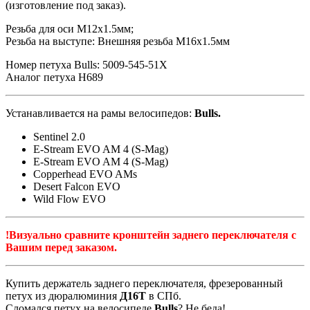
(изготовление под заказ).
Резьба для оси М12х1.5мм;
Резьба на выступе: Внешняя резьба М16х1.5мм
Номер петуха Bulls: 5009-545-51X
Аналог петуха H689
Устанавливается на рамы велосипедов:
Bulls
.
Sentinel 2.0
E-Stream EVO AM 4 (S-Mag)
E-Stream EVO AM 4 (S-Mag)
Copperhead EVO AMs
Desert Falcon EVO
Wild Flow EVO
!Визуально сравните кронштейн заднего переключателя с
Вашим перед заказом.
Купить держатель заднего переключателя, фрезерованный
петух из дюралюминия
Д16Т
в СПб.
Сломался петух на велосипеде
Bulls
? Не беда!