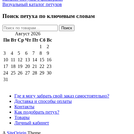
Визуальный каталог петухов
Поиск петуха по ключевым словам
Искать:
Поиск
Август 2026
Пн
Вт
Ср
Чт
Пт
Сб
Вс
1
2
3
4
5
6
7
8
9
10
11
12
13
14
15
16
17
18
19
20
21
22
23
24
25
26
27
28
29
30
31
Где я могу забрать свой заказ самостоятельно?
Доставка и способы оплаты
Контакты
Как подобрать петух?
Товары
Личный кабинет
A
SiteOrigin
Theme