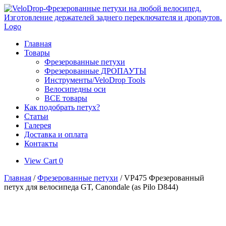
Skip
to
content
Главная
Товары
Фрезерованные петухи
Фрезерованные ДРОПАУТЫ
Инструменты/VeloDrop Tools
Велосипедны оси
ВСЕ товары
Как подобрать петух?
Статьи
Галерея
Доставка и оплата
Контакты
View
View Cart
0
shopping
Главная
/
Фрезерованные петухи
/ VP475 Фрезерованный
cart
петух для велосипеда GT, Canondale (as Pilo D844)