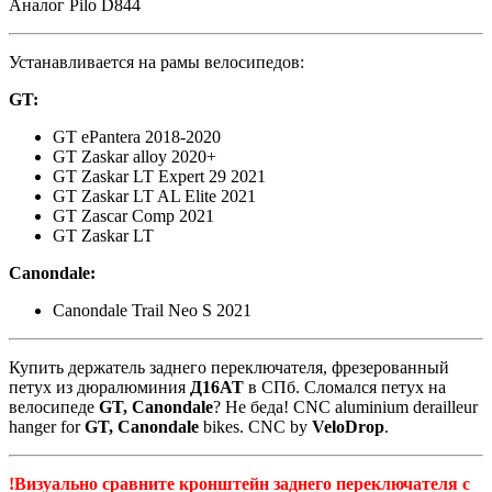
Аналог Pilo D844
Устанавливается на рамы велосипедов:
GT:
GT ePantera 2018-2020
GT Zaskar alloy 2020+
GT Zaskar LT Expert 29 2021
GT Zaskar LT AL Elite 2021
GT Zascar Comp 2021
GT Zaskar LT
Canondale:
Canondale Trail Neo S 2021
Купить держатель заднего переключателя, фрезерованный
петух из дюралюминия
Д16АТ
в СПб. Сломался петух на
велосипеде
GT, Canondale
? Не беда! CNC aluminium derailleur
hanger for
GT, Canondale
bikes. CNC by
VeloDrop
.
!Визуально сравните кронштейн заднего переключателя с