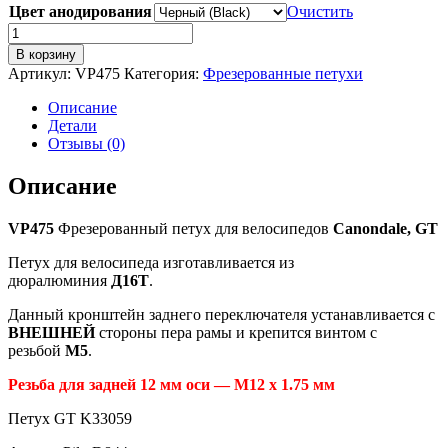
Цвет анодирования
Очистить
Количество
товара
В корзину
VP475
Артикул:
VP475
Категория:
Фрезерованные петухи
Фрезерованный
петух
Описание
для
Детали
велосипеда
Отзывы (0)
GT,
Canondale
Описание
(as
Pilo
VP475
Фрезерованный петух для велосипедов
Canondale,
GT
D844)
Петух для велосипеда изготавливается из
дюралюминия
Д16Т
.
Данный кронштейн заднего переключателя устанавливается с
ВНЕШНЕЙ
стороны пера рамы и крепится винтом с
резьбой
М5
.
Резьба для задней 12 мм оси — М12 х 1.75 мм
Петух GT K33059