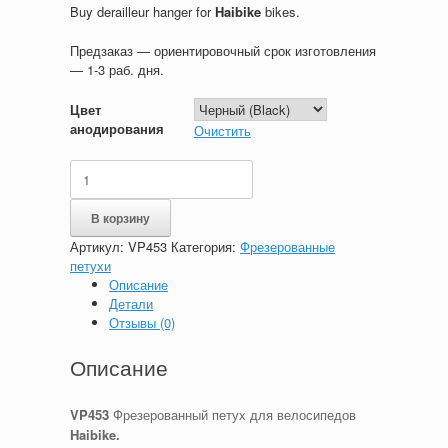
Buy derailleur hanger for
Haibike
bikes.
Предзаказ — ориентировочный срок изготовления
— 1-3 раб. дня.
Цвет
анодирования
Очистить
Количество
товара
VP453
В корзину
Фрезерованный
петух
Артикул:
VP453
Категория:
Фрезерованные
для
петухи
велосипеда
Описание
Haibike
Детали
(as
Отзывы (0)
Pilo
D737)
Описание
VP453
Фрезерованный петух для велосипедов
Haibike.