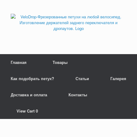
Skip
to
content
Главная
Товары
Как подобрать петух?
Статьи
Галерея
Доставка и оплата
Контакты
View
View Cart
0
shopping
cart