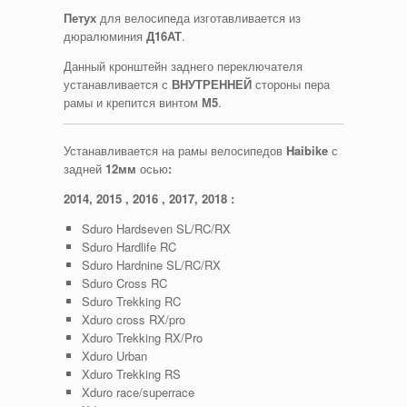
Петух
для велосипеда изготавливается из
дюралюминия
Д16АТ
.
Данный кронштейн заднего переключателя
устанавливается с
ВНУТРЕННЕЙ
стороны пера
рамы и крепится винтом
М5
.
Устанавливается на рамы велосипедов
Haibike
с
задней
12мм
осью
:
2014, 2015 , 2016 , 2017, 2018 :
Sduro Hardseven SL/RC/RX
Sduro Hardlife RC
Sduro Hardnine SL/RC/RX
Sduro Cross RC
Sduro Trekking RC
Xduro cross RX/pro
Xduro Trekking RX/Pro
Xduro Urban
Xduro Trekking RS
Xduro race/superrace