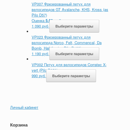
VP007 Фрезерованный петух для
велосипедов GT Avalanche, KHS, Kross (as
Pilo D57)
Оценка
5.00
из 5
1 090
руб
Выберите параметры
VP023 Фрезерованный петух для
велосипеда Norco, Felt, Commencal, Da
Bomb, Haibike (as Pilo D188)
1 190
руб
Выберите параметры
VP002 Петух для велосипедов Corratec X-
vert (Pilo D253)
990
руб
Выберите параметры
Личный кабинет
Корзина