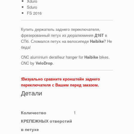
Xduro
Sduro
FS 2016
Купить держатель заднего переключателя,
фрезерованный петух из дюралюминия
Д16Т
в
СПб. Сломался петух на велосипеде
Haibike
? Не
беда!
CNC aluminium derailleur hanger for
Haibike
bikes.
CNC by
VeloDrop
.
!Визуально сравните кронштейн заднего
переключателя с Вашим перед заказом.
р
Детали
Количество
1
КРЕПЕЖНЫХ отверстий
в петухе