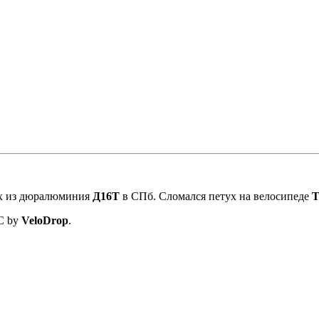
ух из дюралюминия
Д16Т
в СПб. Сломался петух на велосипеде
T
C by
VeloDrop
.