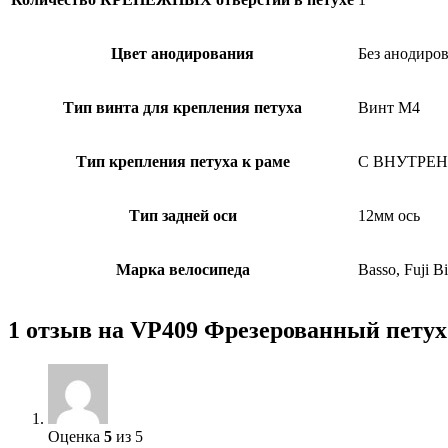
Цвет анодирования
Без анодиров
Тип винта для крепления петуха
Винт M4
Тип крепления петуха к раме
С ВНУТРЕНН
Тип задней оси
12мм ось
Марка велосипеда
Basso, Fuji Bi
1 отзыв на
VP409 Фрезерованный петух д
Оценка
5
из 5