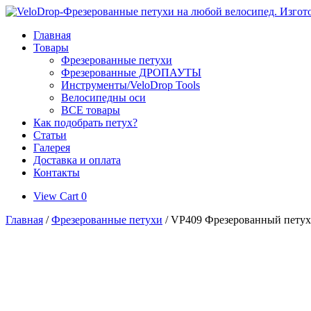
Skip
to
Главная
content
Товары
Фрезерованные петухи
Фрезерованные ДРОПАУТЫ
Инструменты/VeloDrop Tools
Велосипедны оси
ВСЕ товары
Как подобрать петух?
Статьи
Галерея
Доставка и оплата
Контакты
View
View Cart
0
shopping
Главная
/
Фрезерованные петухи
/ VP409 Фрезерованный петух д
cart