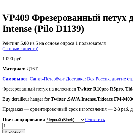
VP409 Фрезерованный петух дл
Intense (Pilo D1139)
Рейтинг
5.00
из 5 на основе опроса
1
пользователя
(
1
отзыв клиента)
1 090
руб
Материал:
Д16Т.
Самовывоз
: Санкт-Петербург
Доставка: Вся Россия, другие ст
Фрезерованный петух на велосипед
Twitter R10pro R5pro, Tid
Buy derailleur hanger for
Twitter ,SAVA,Intense,
Tideace FM-M03
Предзаказ — ориентировочный срок изготовления — 2-3 раб. д
Цвет анодирования
Очистить
Количество
товара
В корзину