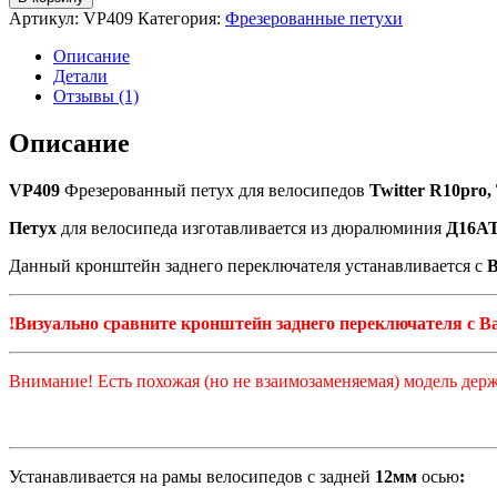
VP409
Артикул:
VP409
Категория:
Фрезерованные петухи
Фрезерованный
петух
Описание
для
Детали
велосипеда
Отзывы (1)
Twitter
R10pro,
Описание
Tideace
FM-
VP409
Фрезерованный петух для велосипедов
Twitter R10pro,
M030,
SAVA,
Петух
для велосипеда изготавливается из дюралюминия
Д16А
Intense
(Pilo
Данный кронштейн заднего переключателя устанавливается с
D1139)
!Визуально сравните кронштейн заднего переключателя с В
Внимание! Есть похожая (но не взаимозаменяемая) модель дер
Устанавливается на рамы велосипедов с задней
12мм
осью
: