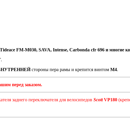
 Tideace FM-M030, SAVA, Intense, Carbonda cfr 696 и многие
Т
.
ВНУТРЕННЕЙ
стороны пера рамы и крепится винтом
М4
.
ашим перед заказом.
жателя заднего переключателя для велосипедов
Scott
VP180
(креп