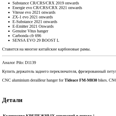
Substance CR/CRS/CRX 2019 onwards
Energie evo CR/CRS/CRX 2021 onwards
Vitesse evo 2021 onwards
ZX-1 evo 2021 onwards
E-Substance 2021 onwards
E-Emitter 2021 Onwards
Genuine Vitus hanger
Carbonda cfr 696
SENSA EVO 29 BOOST L
Ставится на многие китайские карбоновые рамы.
Аналог Pilo: D1139
Купить держатель заднего переключателя, фрезерованный пет
CNC aluminium derailleur hanger for
Tideace FM-M030
bikes. CN
Детали
Количество КРЕПЕЖНЫХ отверстий в петухе
1