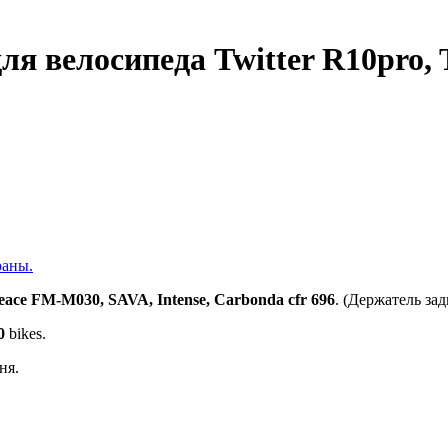
я велосипеда Twitter R10pro,
раны.
eace FM-M030, SAVA, Intense, Carbonda cfr 696
. (Держатель за
0
bikes.
ня.