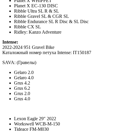
Planet X WHIPPET
Planet X EC-130 DISC
Ribble Ultra SL R & SL
Ribble Gravel SL & CGR SL
Ribble Endurance SL R Disc & SL Disc
Ribble CX SL
Ridley: Kanzo Adventure
Intense:
2022-2024 951 Gravel Bike
Каталожный номер петуха Intense: IT150187
SAVA: (Гравелы)
Gelaro 2.0
Gelaro 4.0
Grus 4.2
Grus 6.2
Grus 2.0
Grus 4.0
Lexon Eagle 29″ 2022
Workswell WCB-M-150
Tideace FM-M030