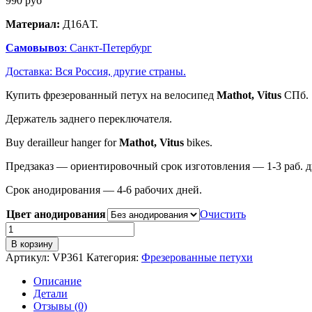
990
руб
Материал:
Д16AТ.
Самовывоз
: Санкт-Петербург
Доставка: Вся Россия, другие страны.
Купить фрезерованный петух на велосипед
Mathot, Vitus
СПб.
Держатель заднего переключателя.
Buy derailleur hanger for
Mathot, Vitus
bikes.
Предзаказ — ориентировочный срок изготовления — 1-3 раб. д
Срок анодирования — 4-6 рабочих дней.
Цвет анодирования
Очистить
Количество
товара
В корзину
VP361
Артикул:
VP361
Категория:
Фрезерованные петухи
Фрезерованный
петух
Описание
для
Детали
велосипеда
Отзывы (0)