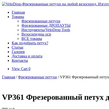
Skip
to
Главная
content
Товары
Фрезерованные петухи
Фрезерованные ДРОПАУТЫ
Инструменты/VeloDrop Tools
Велосипедны оси
ВСЕ товары
Как подобрать петух?
Статьи
Галерея
Доставка и оплата
Контакты
View
View Cart
0
shopping
Главная
/
Фрезерованные петухи
/ VP361 Фрезерованный петух д
cart
VP361 Фрезерованный петух для