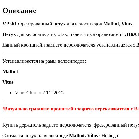
Mathot,
Vitus
Описание
(as
Pilo
VP361
Фрезерованный петух для велосипедов
Mathot, Vitus.
D453)
Петух
для велосипеда изготавливается из дюралюминия
Д16А
Данный кронштейн заднего переключателя устанавливается с
Устанавливается на рамы велосипедов:
Mathot
Vitus
Vitus Chrono 2 TT 2015
!Визуально сравните кронштейн заднего переключателя с В
Купить держатель заднего переключателя, фрезерованный пет
Сломался петух на велосипеде
Mathot, Vitus
? Не беда!