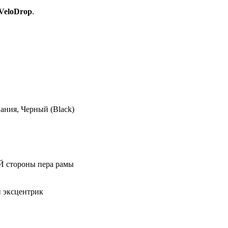
VeloDrop
.
тдлявелосипеда
ания, Черный (Black)
стороны пера рамы
и эксцентрик