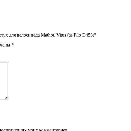
х для велосипеда Mathot, Vitus (as Pilo D453)”
ечены
*
ля последующих моих комментариев.