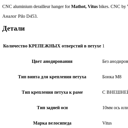
CNC aluminium derailleur hanger for
Mathot, Vitus
bikes. CNC by
Аналог Pilo D453.
чателя#Велодроп#velodrop #дропаут #дропау
Детали
Количество КРЕПЕЖНЫХ отверстий в петухе
1
Цвет анодирования
Без анодиров
Тип винта для крепления петуха
Бонка M8
Тип крепления петуха к раме
С ВНЕШНЕЙ 
Тип задней оси
10мм ось ил
Марка велосипеда
Vitus