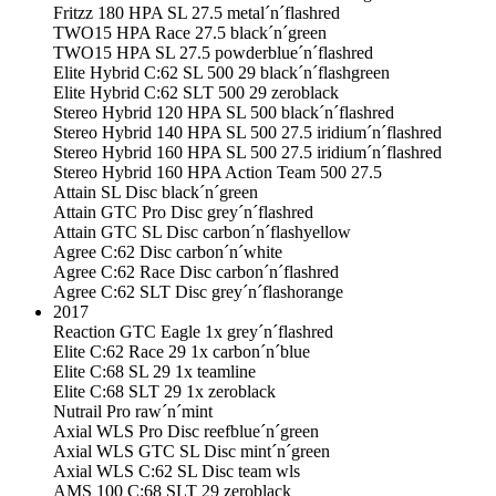
Fritzz 180 HPA SL 27.5 metal´n´flashred
TWO15 HPA Race 27.5 black´n´green
TWO15 HPA SL 27.5 powderblue´n´flashred
Elite Hybrid C:62 SL 500 29 black´n´flashgreen
Elite Hybrid C:62 SLT 500 29 zeroblack
Stereo Hybrid 120 HPA SL 500 black´n´flashred
Stereo Hybrid 140 HPA SL 500 27.5 iridium´n´flashred
Stereo Hybrid 160 HPA SL 500 27.5 iridium´n´flashred
Stereo Hybrid 160 HPA Action Team 500 27.5
Attain SL Disc black´n´green
Attain GTC Pro Disc grey´n´flashred
Attain GTC SL Disc carbon´n´flashyellow
Agree C:62 Disc carbon´n´white
Agree C:62 Race Disc carbon´n´flashred
Agree C:62 SLT Disc grey´n´flashorange
2017
Reaction GTC Eagle 1x grey´n´flashred
Elite C:62 Race 29 1x carbon´n´blue
Elite C:68 SL 29 1x teamline
Elite C:68 SLT 29 1x zeroblack
Nutrail Pro raw´n´mint
Axial WLS Pro Disc reefblue´n´green
Axial WLS GTC SL Disc mint´n´green
Axial WLS C:62 SL Disc team wls
AMS 100 C:68 SLT 29 zeroblack