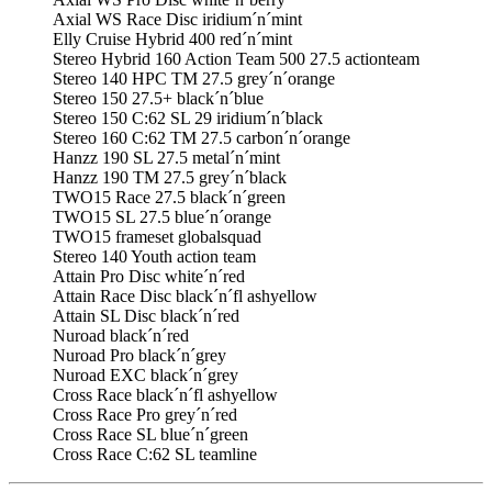
Axial WS Race Disc iridium´n´mint
Elly Cruise Hybrid 400 red´n´mint
Stereo Hybrid 160 Action Team 500 27.5 actionteam
Stereo 140 HPC TM 27.5 grey´n´orange
Stereo 150 27.5+ black´n´blue
Stereo 150 C:62 SL 29 iridium´n´black
Stereo 160 C:62 TM 27.5 carbon´n´orange
Hanzz 190 SL 27.5 metal´n´mint
Hanzz 190 TM 27.5 grey´n´black
TWO15 Race 27.5 black´n´green
TWO15 SL 27.5 blue´n´orange
TWO15 frameset globalsquad
Stereo 140 Youth action team
Attain Pro Disc white´n´red
Attain Race Disc black´n´fl ashyellow
Attain SL Disc black´n´red
Nuroad black´n´red
Nuroad Pro black´n´grey
Nuroad EXC black´n´grey
Cross Race black´n´fl ashyellow
Cross Race Pro grey´n´red
Cross Race SL blue´n´green
Cross Race C:62 SL teamline