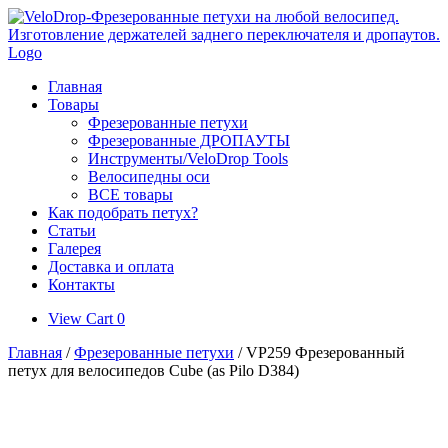
Skip
to
content
Главная
Товары
Фрезерованные петухи
Фрезерованные ДРОПАУТЫ
Инструменты/VeloDrop Tools
Велосипедны оси
ВСЕ товары
Как подобрать петух?
Статьи
Галерея
Доставка и оплата
Контакты
View
View Cart
0
shopping
Главная
/
Фрезерованные петухи
/ VP259 Фрезерованный
cart
петух для велосипедов Cube (as Pilo D384)