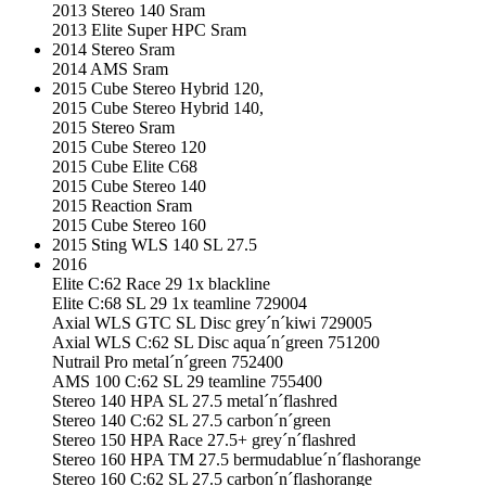
2013 Stereo 140 Sram
2013 Elite Super HPC Sram
2014 Stereo Sram
2014 AMS Sram
2015 Cube Stereo Hybrid 120,
2015 Cube Stereo Hybrid 140,
2015 Stereo Sram
2015 Cube Stereo 120
2015 Cube Elite C68
2015 Cube Stereo 140
2015 Reaction Sram
2015 Cube Stereo 160
2015 Sting WLS 140 SL 27.5
2016
Elite C:62 Race 29 1x blackline
Elite C:68 SL 29 1x teamline 729004
Axial WLS GTC SL Disc grey´n´kiwi 729005
Axial WLS C:62 SL Disc aqua´n´green 751200
Nutrail Pro metal´n´green 752400
AMS 100 C:62 SL 29 teamline 755400
Stereo 140 HPA SL 27.5 metal´n´flashred
Stereo 140 C:62 SL 27.5 carbon´n´green
Stereo 150 HPA Race 27.5+ grey´n´flashred
Stereo 160 HPA TM 27.5 bermudablue´n´flashorange
Stereo 160 C:62 SL 27.5 carbon´n´flashorange