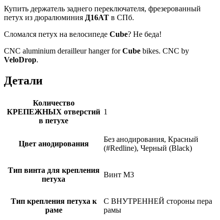
Купить держатель заднего переключателя, фрезерованный
петух из дюралюминия
Д16АТ
в СПб.
Сломался петух на велосипеде
Cube
? Не беда!
CNC aluminium derailleur hanger for
Cube
bikes. CNC by
VeloDrop
.
Детали
Количество
КРЕПЕЖНЫХ отверстий
1
в петухе
Без анодирования, Красный
Цвет анодирования
(#Redline), Черный (Black)
Тип винта для крепления
Винт M3
петуха
Тип крепления петуха к
С ВНУТРЕННЕЙ стороны пера
раме
рамы