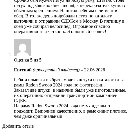
Срочно был нужен петух на новую раму. Штатно стоял
петух под shimano direct mount, а переключатель купил с
обычным креплением. Написал ребятам в четверг в
обед. В тот же день подобрали петух по каталогу,
выточили и отправили СДЭКом в Москву. В пятницу в
обед уже собирал велосипед. Огромное спасибо
оперативность и четкость. Эталонный сервис!
Оценка
5
из 5
Евгений
(проверенный владелец)
–
22.06.2026
Ребята помогли выбрать модель петуха из каталога для
рамы Radon Swoop 2024 года по фотографии.
Заказал две штуки, в наличии были уже изготовленные,
их оперативно отправили транспортной компанией
СДЕК.
На раму Radon Swoop 2024 года петух идеально
подходит. Выполнен качественно, в раме сидит плотнее,
чем даже оригинальный.
Добавить отзыв