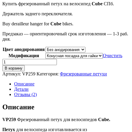
Купить фрезерованный петух на велосипед
Cube
СПб.
Держатель заднего переключателя.
Buy derailleur hanger for
Cube
bikes.
Предзаказ — ориентировочный срок изготовления — 1-3 раб.
дня.
Цвет анодирования
Модификация
Очистить
Количество
товара
В корзину
VP259
Артикул:
VP259
Категория:
Фрезерованные петухи
Фрезерованный
петух
Описание
для
Детали
велосипедов
Отзывы (2)
Cube
(as
Описание
Pilo
D384)
VP259
Фрезерованный петух для велосипедов
Cube.
Петух
для велосипеда изготавливается из