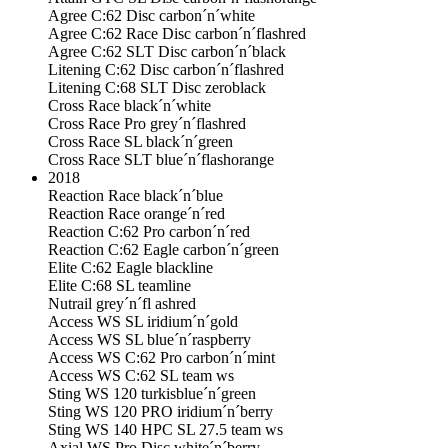
Agree C:62 Disc carbon´n´white
Agree C:62 Race Disc carbon´n´flashred
Agree C:62 SLT Disc carbon´n´black
Litening C:62 Disc carbon´n´flashred
Litening C:68 SLT Disc zeroblack
Cross Race black´n´white
Cross Race Pro grey´n´flashred
Cross Race SL black´n´green
Cross Race SLT blue´n´flashorange
2018
Reaction Race black´n´blue
Reaction Race orange´n´red
Reaction C:62 Pro carbon´n´red
Reaction C:62 Eagle carbon´n´green
Elite C:62 Eagle blackline
Elite C:68 SL teamline
Nutrail grey´n´fl ashred
Access WS SL iridium´n´gold
Access WS SL blue´n´raspberry
Access WS C:62 Pro carbon´n´mint
Access WS C:62 SL team ws
Sting WS 120 turkisblue´n´green
Sting WS 120 PRO iridium´n´berry
Sting WS 140 HPC SL 27.5 team ws
Axial WS Pro Disc white´n´berry