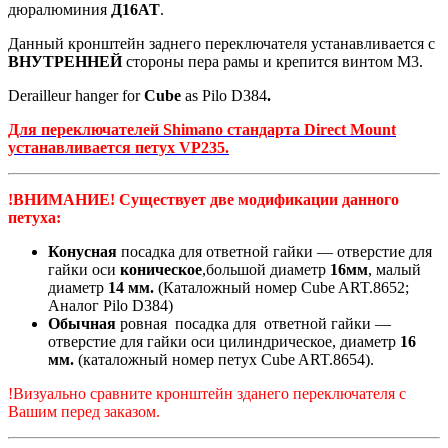
дюралюминия
Д16АТ
.
Данный кронштейн заднего переключателя устанавливается с
ВНУТРЕННЕЙ
стороны пера рамы и крепится винтом М3.
Derailleur hanger for
Cube
as Pilo D384
.
Для переключателей Shimano стандарта Direct Mount
устанавливается петух VP235.
!ВНИМАНИЕ! Существует две модификации данного
петуха:
Конусная
посадка для ответной гайки — отверстие для
гайки оси
коническое
,большой диаметр
16мм
, малый
диаметр
14 мм.
(Каталожный номер Cube ART.8652;
Аналог Pilo D384)
Обычная
ровная посадка для ответной гайки —
отверстие для гайки оси цилиндрическое, диаметр
16
мм.
(каталожный номер петух Cube ART.8654).
!Визуально сравните кронштейн зданего переключателя с
Вашим перед заказом.