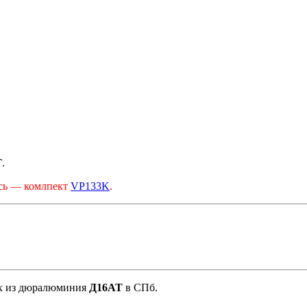
Т
.
ось — комлпект
VP133K
.
ух из дюралюминия
Д16АТ
в СПб.