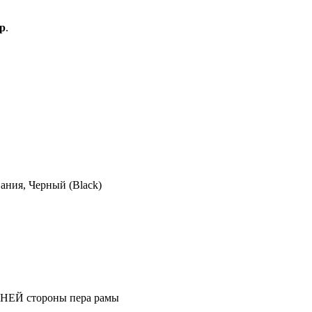
p
.
д#изготовлениепетухов#кронштейнзаднегопереключателя#Велодро
ания, Черный (Black)
ЕЙ стороны пера рамы