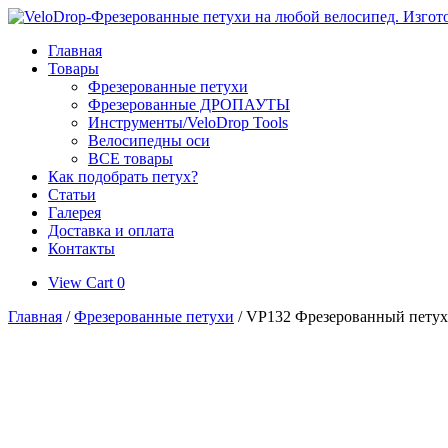
Skip
to
Главная
content
Товары
Фрезерованные петухи
Фрезерованные ДРОПАУТЫ
Инструменты/VeloDrop Tools
Велосипедны оси
ВСЕ товары
Как подобрать петух?
Статьи
Галерея
Доставка и оплата
Контакты
View
View Cart
0
shopping
Главная
/
Фрезерованные петухи
/ VP132 Фрезерованный петух д
cart