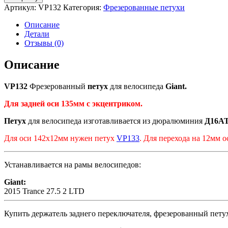
VP132
Артикул:
VP132
Категория:
Фрезерованные петухи
Фрезерованный
петух
Описание
для
Детали
велосипеда
Отзывы (0)
Giant
(Pilo
Описание
D396)
для
VP132
Фрезерованный
петух
для велосипеда
Giant.
оси
с
Для задней оси 135мм с экцентриком.
экцентриком
(135мм)
Петух
для велосипеда изготавливается из дюралюминия
Д16А
Для оси 142х12мм нужен петух
VP133
. Для перехода на 12мм 
Устанавливается на рамы велосипедов:
Giant:
2015 Trance 27.5 2 LTD
Купить держатель заднего переключателя, фрезерованный пет