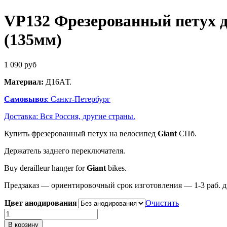
VP132 Фрезерованный петух дл
(135мм)
1 090
руб
Материал:
Д16AТ.
Самовывоз
: Санкт-Петербург
Доставка: Вся Россия, другие страны.
Купить фрезерованный петух на велосипед
Giant
СПб.
Держатель заднего переключателя.
Buy derailleur hanger for
Giant
bikes.
Предзаказ — ориентировочный срок изготовления — 1-3 раб. д
Цвет анодирования
Очистить
Количество
товара
В корзину