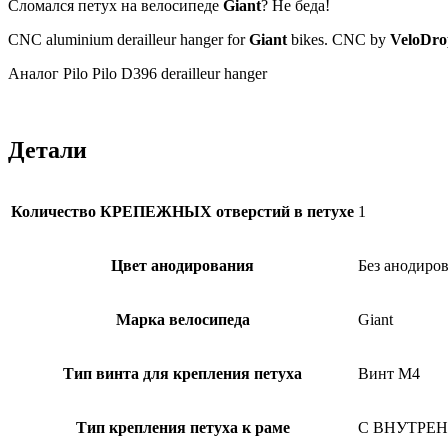
Сломался петух на велосипеде
Giant
? Не беда!
CNC aluminium derailleur hanger for
Giant
bikes. CNC by
VeloDro
Аналог Pilo Pilo D396 derailleur hanger
#велопетух#сломалсяпетух#derailleurhanger#петухнавелосипе
Детали
Количество КРЕПЕЖНЫХ отверстий в петухе
1
Цвет анодирования
Без анодиров
Марка велосипеда
Giant
Тип винта для крепления петуха
Винт M4
Тип крепления петуха к раме
С ВНУТРЕНН