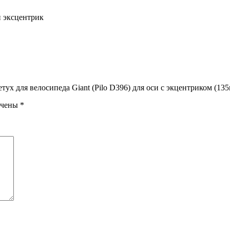
и эксцентрик
ух для велосипеда Giant (Pilo D396) для оси с экцентриком (13
ечены
*