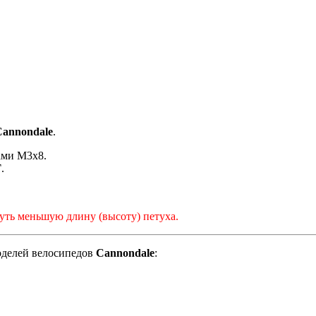
Cannondale
.
ами M3x8.
Т
.
чуть меньшую длину (высоту) петуха.
оделей велосипедов
Cannondale
: