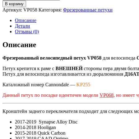
товара
В корзину
VP058
Артикул:
VP058
Категория:
Фрезерованные петухи
Фрезерованный
петух
Описание
для
Детали
велосипеда
Отзывы (0)
Cannondale
Caad8
Описание
(as
Pilo
Фрезерованный велосипедный петух VP058
для велосипеда
D389)
Петух крепится к раме с
ВНЕШНЕЙ
стороны пера двумя болт
Петух для велосипеда изготавливается из дюралюминия
Д16А
Каталожный номер Cannondale —
KP255
Данный петух по посадке идентичен модели
VP068
, но имеет 
Кронштейн заднего переключателя подходит для следующих м
2017-2019 Synapse Alloy Disc
2014-2018 Hooligan
2015-2018 Quick Carbon
2017-2019 CAAD Optimo