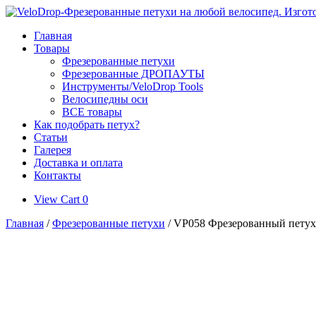
Skip
to
Главная
content
Товары
Фрезерованные петухи
Фрезерованные ДРОПАУТЫ
Инструменты/VeloDrop Tools
Велосипедны оси
ВСЕ товары
Как подобрать петух?
Статьи
Галерея
Доставка и оплата
Контакты
View
View Cart
0
shopping
Главная
/
Фрезерованные петухи
/ VP058 Фрезерованный петух д
cart