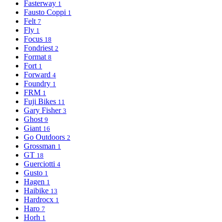
Fasterway
1
Fausto Coppi
1
Felt
7
Fly
1
Focus
18
Fondriest
2
Format
8
Fort
1
Forward
4
Foundry
1
FRM
1
Fuji Bikes
11
Gary Fisher
3
Ghost
9
Giant
16
Go Outdoors
2
Grossman
1
GT
18
Guerciotti
4
Gusto
1
Hagen
1
Haibike
13
Hardrocx
1
Haro
7
Horh
1