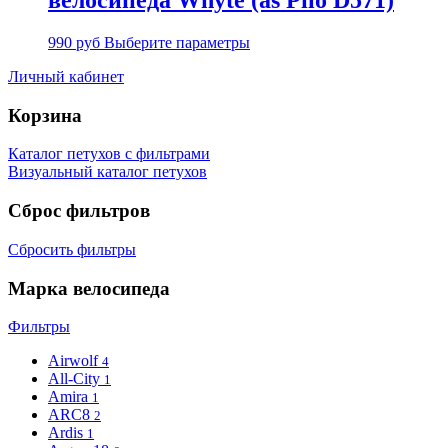
велосипеда Whyte (as Pilo D571)
990
руб
Выберите параметры
Личный кабинет
Корзина
Каталог петухов с фильтрами
Визуальный каталог петухов
Сброс фильтров
Сбросить фильтры
Марка велосипеда
Фильтры
Airwolf
4
All-City
1
Amira
1
ARC8
2
Ardis
1