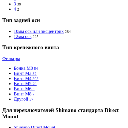
3
39
4
2
Тип задней оси
10мм ось или эксцентрик
284
12мм ось
225
Тип крепежного винта
Фильтры
Бонка M8
84
Винт M3
82
Винт M4
303
Винт M5
70
Винт М6
3
Винт М8
7
Другой
57
Для переключателей Shimano стандарта Direct
Mount
Shimano Direct Mount