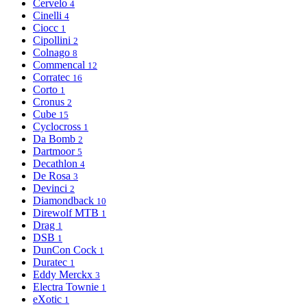
Cervelo
4
Cinelli
4
Ciocc
1
Cipollini
2
Colnago
8
Commencal
12
Corratec
16
Corto
1
Cronus
2
Cube
15
Cyclocross
1
Da Bomb
2
Dartmoor
5
Decathlon
4
De Rosa
3
Devinci
2
Diamondback
10
Direwolf MTB
1
Drag
1
DSB
1
DunCon Cock
1
Duratec
1
Eddy Merckx
3
Electra Townie
1
eXotic
1