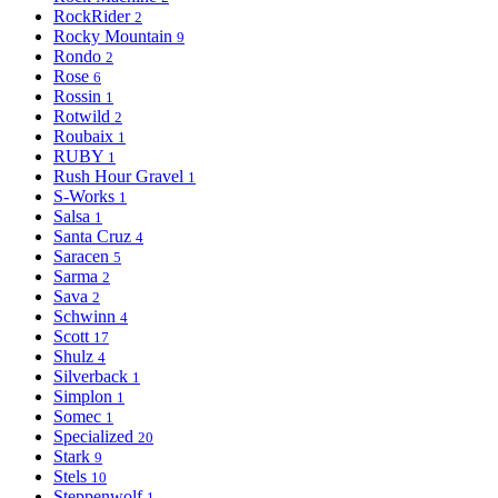
RockRider
2
Rocky Mountain
9
Rondo
2
Rose
6
Rossin
1
Rotwild
2
Roubaix
1
RUBY
1
Rush Hour Gravel
1
S-Works
1
Salsa
1
Santa Cruz
4
Saracen
5
Sarma
2
Sava
2
Schwinn
4
Scott
17
Shulz
4
Silverback
1
Simplon
1
Somec
1
Specialized
20
Stark
9
Stels
10
Steppenwolf
1