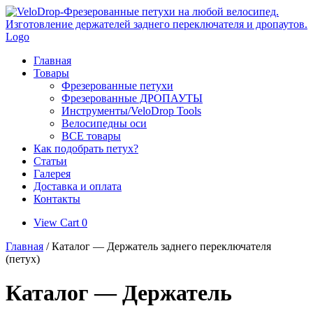
Skip
to
content
Главная
Товары
Фрезерованные петухи
Фрезерованные ДРОПАУТЫ
Инструменты/VeloDrop Tools
Велосипедны оси
ВСЕ товары
Как подобрать петух?
Статьи
Галерея
Доставка и оплата
Контакты
View
View Cart
0
shopping
Главная
/ Каталог — Держатель заднего переключателя
cart
(петух)
Каталог — Держатель