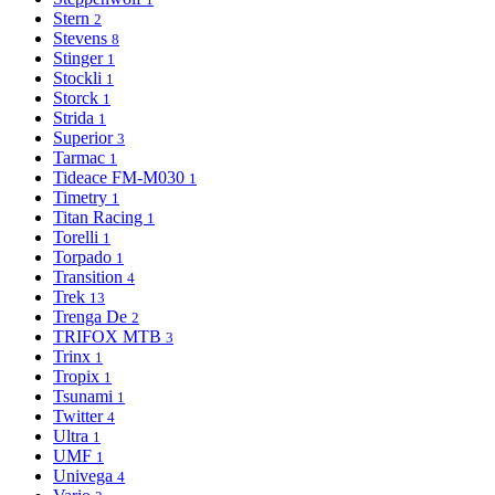
Stern
2
Stevens
8
Stinger
1
Stockli
1
Storck
1
Strida
1
Superior
3
Tarmac
1
Tideace FM-M030
1
Timetry
1
Titan Racing
1
Torelli
1
Torpado
1
Transition
4
Trek
13
Trenga De
2
TRIFOX MTB
3
Trinx
1
Tropix
1
Tsunami
1
Twitter
4
Ultra
1
UMF
1
Univega
4