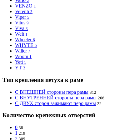
Vario
2
VENZO
1
Verenti
3
Viper
5
Vitus
9
Viva
3
Welt
1
Wheeler
6
WHYTE
5
Wilier
7
Woom
1
Yeti
1
YT
2
Тип крепления петуха к раме
С ВНЕШНЕЙ стороны пера рамы
312
С ВНУТРЕННЕЙ стороны пера рамы
266
С ДВУХ сторон зажимают перо рамы
22
Количество крепежных отверстий
0
38
1
219
2
309