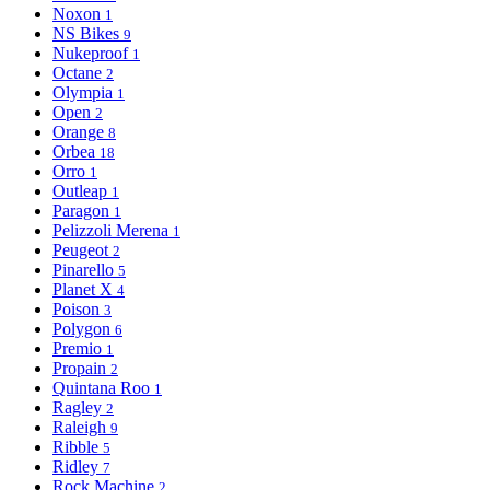
Noxon
1
NS Bikes
9
Nukeproof
1
Octane
2
Olympia
1
Open
2
Orange
8
Orbea
18
Orro
1
Outleap
1
Paragon
1
Pelizzoli Merena
1
Peugeot
2
Pinarello
5
Planet X
4
Poison
3
Polygon
6
Premio
1
Propain
2
Quintana Roo
1
Ragley
2
Raleigh
9
Ribble
5
Ridley
7
Rock Machine
2