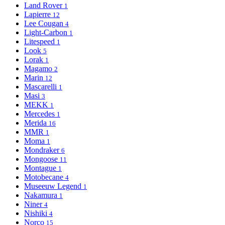
Land Rover
1
Lapierre
12
Lee Cougan
4
Light-Сarbon
1
Litespeed
1
Look
5
Lorak
1
Magamo
2
Marin
12
Mascarelli
1
Masi
3
MEKK
1
Mercedes
1
Merida
16
MMR
1
Moma
1
Mondraker
6
Mongoose
11
Montague
1
Motobecane
4
Museeuw Legend
1
Nakamura
1
Niner
4
Nishiki
4
Norco
15