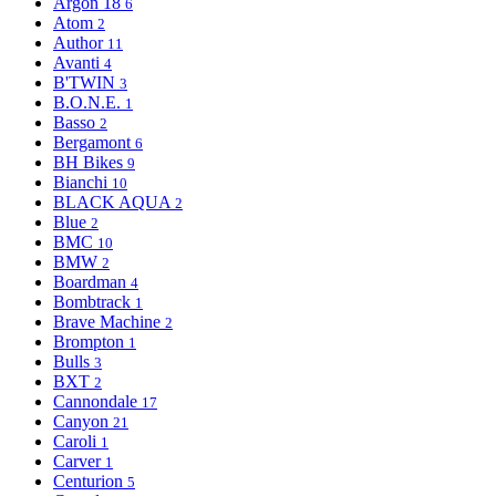
Argon 18
6
Atom
2
Author
11
Avanti
4
B'TWIN
3
B.O.N.E.
1
Basso
2
Bergamont
6
BH Bikes
9
Bianchi
10
BLACK AQUA
2
Blue
2
BMC
10
BMW
2
Boardman
4
Bombtrack
1
Brave Machine
2
Brompton
1
Bulls
3
BXT
2
Cannondale
17
Canyon
21
Caroli
1
Carver
1
Centurion
5