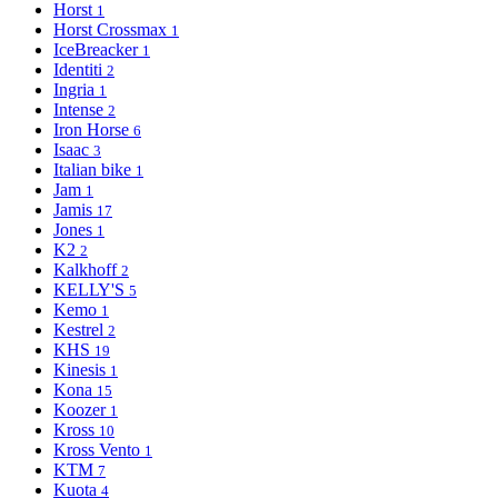
Horst
1
Horst Crossmax
1
IceBreacker
1
Identiti
2
Ingria
1
Intense
2
Iron Horse
6
Isaac
3
Italian bike
1
Jam
1
Jamis
17
Jones
1
K2
2
Kalkhoff
2
KELLY'S
5
Kemo
1
Kestrel
2
KHS
19
Kinesis
1
Kona
15
Koozer
1
Kross
10
Kross Vento
1
KTM
7
Kuota
4