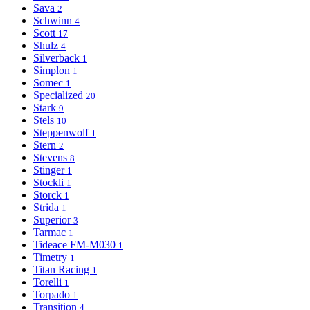
Sava
2
Schwinn
4
Scott
17
Shulz
4
Silverback
1
Simplon
1
Somec
1
Specialized
20
Stark
9
Stels
10
Steppenwolf
1
Stern
2
Stevens
8
Stinger
1
Stockli
1
Storck
1
Strida
1
Superior
3
Tarmac
1
Tideace FM-M030
1
Timetry
1
Titan Racing
1
Torelli
1
Torpado
1
Transition
4