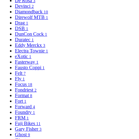
De Rosa
3
Devinci
2
Diamondback
10
Direwolf MTB
1
Drag
1
DSB
1
DunCon Cock
1
Duratec
1
Eddy Merckx
3
Electra Townie
1
eXotic
1
Fasterway
1
Fausto Coppi
1
Felt
7
Fly
1
Focus
18
Fondriest
2
Format
8
Fort
1
Forward
4
Foundry
1
FRM
1
Fuji Bikes
11
Gary Fisher
3
Ghost
9