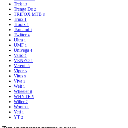
Trek
13
Trenga De
2
TRIFOX MTB
3
Trinx
1
Tropix
1
Tsunami
1
Twitter
4
Ultra
1
UMF
1
Univega
4
Vario
2
VENZO
1
Verenti
3
Viper
5
Vitus
9
Viva
3
Welt
1
Wheeler
6
WHYTE
5
Wilier
7
Woom
1
Yeti
1
YT
2