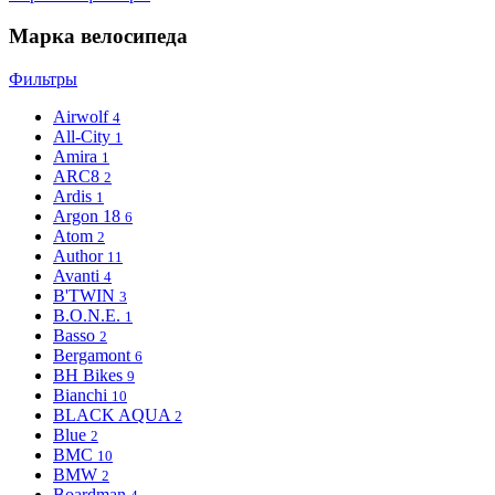
Марка велосипеда
Фильтры
Airwolf
4
All-City
1
Amira
1
ARC8
2
Ardis
1
Argon 18
6
Atom
2
Author
11
Avanti
4
B'TWIN
3
B.O.N.E.
1
Basso
2
Bergamont
6
BH Bikes
9
Bianchi
10
BLACK AQUA
2
Blue
2
BMC
10
BMW
2
Boardman