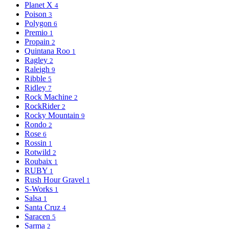
Planet X
4
Poison
3
Polygon
6
Premio
1
Propain
2
Quintana Roo
1
Ragley
2
Raleigh
9
Ribble
5
Ridley
7
Rock Machine
2
RockRider
2
Rocky Mountain
9
Rondo
2
Rose
6
Rossin
1
Rotwild
2
Roubaix
1
RUBY
1
Rush Hour Gravel
1
S-Works
1
Salsa
1
Santa Cruz
4
Saracen
5
Sarma
2