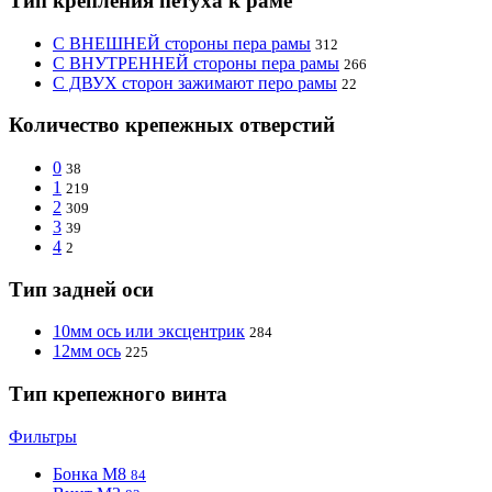
Тип крепления петуха к раме
С ВНЕШНЕЙ стороны пера рамы
312
С ВНУТРЕННЕЙ стороны пера рамы
266
С ДВУХ сторон зажимают перо рамы
22
Количество крепежных отверстий
0
38
1
219
2
309
3
39
4
2
Тип задней оси
10мм ось или эксцентрик
284
12мм ось
225
Тип крепежного винта
Фильтры
Бонка M8
84