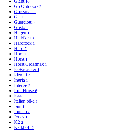
Giant
16
Go Outdoors
2
Grossman
1
GT
18
Guerciotti
4
Gusto
1
Hagen
1
Haibike
13
Hardrocx
1
Haro
7
Horh
1
Horst
1
Horst Crossmax
1
IceBreacker
1
Identiti
2
Ingria
1
Intense
2
Iron Horse
6
Isaac
3
Italian bike
1
Jam
1
Jamis
17
Jones
1
K2
2
Kalkhoff
2