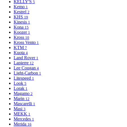
KELLY'S
5
Kemo
1
Kestrel
2
KHS
19
Kinesis
1
Kona
15
Koozer
1
Kross
10
Kross Vento
1
KTM
7
Kuota
4
Land Rover
1
Lapierre
12
Lee Cougan
4
Light-Сarbon
1
Litespeed
1
Look
5
Lorak
1
Magamo
2
Marin
12
Mascarelli
1
Masi
3
MEKK
1
Mercedes
1
Merida
16