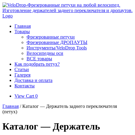
Skip
to
content
Главная
Товары
Фрезерованные петухи
Фрезерованные ДРОПАУТЫ
Инструменты/VeloDrop Tools
Велосипедны оси
ВСЕ товары
Как подобрать петух?
Статьи
Галерея
Доставка и оплата
Контакты
View
View Cart
0
shopping
Главная
/ Каталог — Держатель заднего переключателя
cart
(петух)
Каталог — Держатель