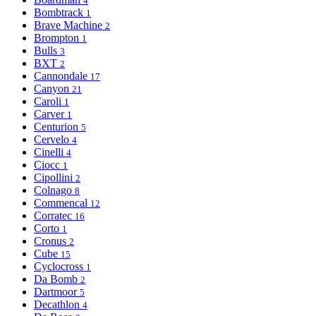
4
Bombtrack
1
Brave Machine
2
Brompton
1
Bulls
3
BXT
2
Cannondale
17
Canyon
21
Caroli
1
Carver
1
Centurion
5
Cervelo
4
Cinelli
4
Ciocc
1
Cipollini
2
Colnago
8
Commencal
12
Corratec
16
Corto
1
Cronus
2
Cube
15
Cyclocross
1
Da Bomb
2
Dartmoor
5
Decathlon
4