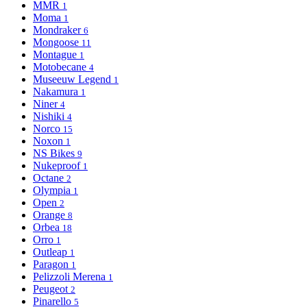
MMR
1
Moma
1
Mondraker
6
Mongoose
11
Montague
1
Motobecane
4
Museeuw Legend
1
Nakamura
1
Niner
4
Nishiki
4
Norco
15
Noxon
1
NS Bikes
9
Nukeproof
1
Octane
2
Olympia
1
Open
2
Orange
8
Orbea
18
Orro
1
Outleap
1
Paragon
1
Pelizzoli Merena
1
Peugeot
2
Pinarello
5