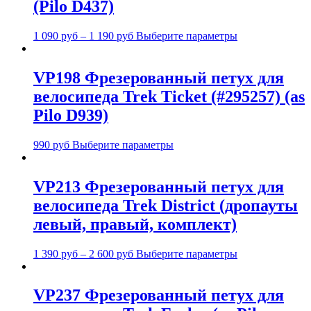
(Pilo D437)
1 090
руб
–
1 190
руб
Выберите параметры
VP198 Фрезерованный петух для
велосипеда Trek Ticket (#295257) (as
Pilo D939)
990
руб
Выберите параметры
VP213 Фрезерованный петух для
велосипеда Trek District (дропауты
левый, правый, комплект)
1 390
руб
–
2 600
руб
Выберите параметры
VP237 Фрезерованный петух для