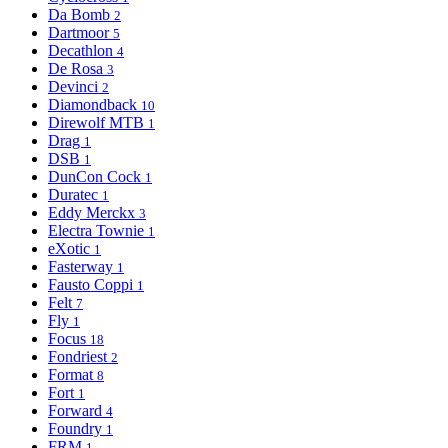
Da Bomb
2
Dartmoor
5
Decathlon
4
De Rosa
3
Devinci
2
Diamondback
10
Direwolf MTB
1
Drag
1
DSB
1
DunCon Cock
1
Duratec
1
Eddy Merckx
3
Electra Townie
1
eXotic
1
Fasterway
1
Fausto Coppi
1
Felt
7
Fly
1
Focus
18
Fondriest
2
Format
8
Fort
1
Forward
4
Foundry
1
FRM
1