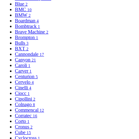
Blue
2
BMC
10
BMW
2
Boardman
4
Bombtrack
1
Brave Machine
2
Brompton
1
Bulls
3
BXT
2
Cannondale
17
Canyon
21
Caroli
1
Carver
1
Centurion
5
Cervelo
4
Cinelli
4
Ciocc
1
Cipollini
2
Colnago
8
Commencal
12
Corratec
16
Corto
1
Cronus
2
Cube
15
Cyclocross
1