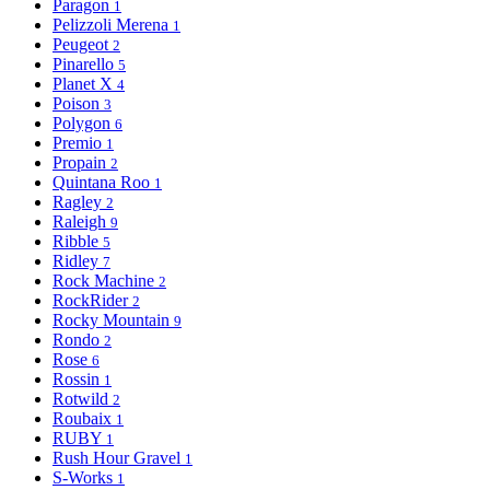
Paragon
1
Pelizzoli Merena
1
Peugeot
2
Pinarello
5
Planet X
4
Poison
3
Polygon
6
Premio
1
Propain
2
Quintana Roo
1
Ragley
2
Raleigh
9
Ribble
5
Ridley
7
Rock Machine
2
RockRider
2
Rocky Mountain
9
Rondo
2
Rose
6
Rossin
1
Rotwild
2
Roubaix
1
RUBY
1
Rush Hour Gravel
1
S-Works
1