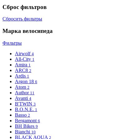
Сброс фильтров
Сбросить фильтры
Марка велосипеда
Фильтры
Airwolf
4
All-City
1
Amira
1
ARC8
2
Ardis
1
Argon 18
6
Atom
2
Author
11
Avanti
4
B'TWIN
3
B.O.N.E.
1
Basso
2
Bergamont
6
BH Bikes
9
Bianchi
10
BLACK AQUA
2