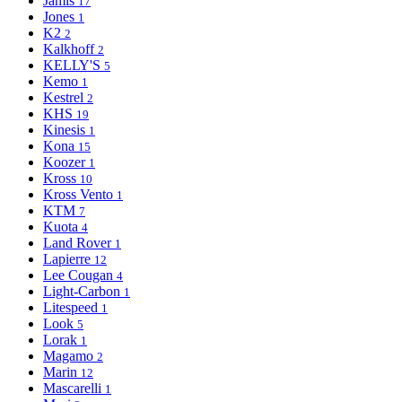
Jamis
17
Jones
1
K2
2
Kalkhoff
2
KELLY'S
5
Kemo
1
Kestrel
2
KHS
19
Kinesis
1
Kona
15
Koozer
1
Kross
10
Kross Vento
1
KTM
7
Kuota
4
Land Rover
1
Lapierre
12
Lee Cougan
4
Light-Сarbon
1
Litespeed
1
Look
5
Lorak
1
Magamo
2
Marin
12
Mascarelli
1