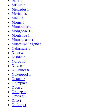
Masi
3
MEKK
1
Mercedes
1
Merida
16
MMR
1
Moma
1
Mondraker
6
Mongoose
11
Montague
1
Motobecane
4
Museeuw Legend
1
Nakamura
1
Niner
4
Nishiki
4
Norco
15
Noxon
1
NS Bikes
9
Nukeproof
1
Octane
2
Olympia
1
Open
2
Orange
8
Orbea
18
Orro
1
Outleap
1