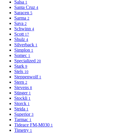
Salsa
1
Santa Cruz
4
Saracen
5
Sarma
2
Sava
2
Schwinn
4
Scott
17
Shulz
4
Silverback
1
Simplon
1
Somec
1
Specialized
20
Stark
9
Stels
10
Steppenwolf
1
Stern
2
Stevens
8
Stinger
1
Stockli
1
Storck
1
Strida
1
Superior
3
Tarmac
1
Tideace FM-M030
1
Timetry
1