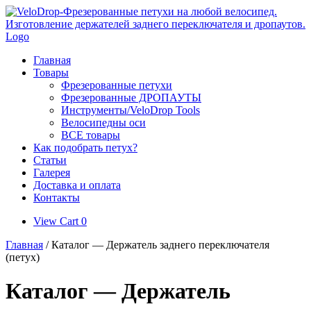
Skip
to
content
Главная
Товары
Фрезерованные петухи
Фрезерованные ДРОПАУТЫ
Инструменты/VeloDrop Tools
Велосипедны оси
ВСЕ товары
Как подобрать петух?
Статьи
Галерея
Доставка и оплата
Контакты
View
View Cart
0
shopping
Главная
/ Каталог — Держатель заднего переключателя
cart
(петух)
Каталог — Держатель