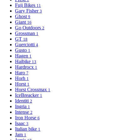
Fuji Bikes
11
Gary Fisher
3
Ghost
9
Giant
16
Go Outdoors
2
Grossman
1
GT
18
Guerciotti
4
Gusto
1
Hagen
1
Haibike
13
Hardrocx
1
Haro
7
Horh
1
Horst
1
Horst Crossmax
1
IceBreacker
1
Identiti
2
Ingria
1
Intense
2
Iron Horse
6
Isaac
3
Italian bike
1
Jam
1