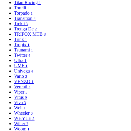
Titan Racing
1
Torelli
1
Torpado
1
Transition
4
Trek
13
Trenga De
2
TRIFOX MTB
3
Trinx
1
Tropix
1
Tsunami
1
Twitter
4
Ultra
1
UMF
1
Univega
4
Vario
2
VENZO
1
Verenti
3
Viper
5
Vitus
9
Viva
3
Welt
1
Wheeler
6
WHYTE
5
Wilier
7
Woom
1