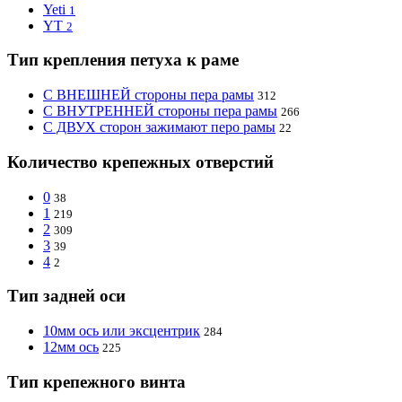
Yeti
1
YT
2
Тип крепления петуха к раме
С ВНЕШНЕЙ стороны пера рамы
312
С ВНУТРЕННЕЙ стороны пера рамы
266
С ДВУХ сторон зажимают перо рамы
22
Количество крепежных отверстий
0
38
1
219
2
309
3
39
4
2
Тип задней оси
10мм ось или эксцентрик
284
12мм ось
225
Тип крепежного винта