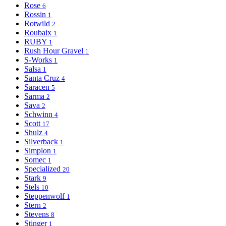
Rose
6
Rossin
1
Rotwild
2
Roubaix
1
RUBY
1
Rush Hour Gravel
1
S-Works
1
Salsa
1
Santa Cruz
4
Saracen
5
Sarma
2
Sava
2
Schwinn
4
Scott
17
Shulz
4
Silverback
1
Simplon
1
Somec
1
Specialized
20
Stark
9
Stels
10
Steppenwolf
1
Stern
2
Stevens
8
Stinger
1