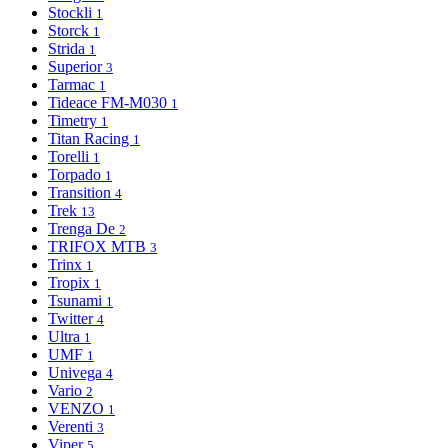
Stockli
1
Storck
1
Strida
1
Superior
3
Tarmac
1
Tideace FM-M030
1
Timetry
1
Titan Racing
1
Torelli
1
Torpado
1
Transition
4
Trek
13
Trenga De
2
TRIFOX MTB
3
Trinx
1
Tropix
1
Tsunami
1
Twitter
4
Ultra
1
UMF
1
Univega
4
Vario
2
VENZO
1
Verenti
3
Viper
5