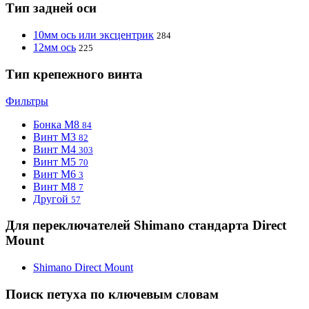
Тип задней оси
10мм ось или эксцентрик
284
12мм ось
225
Тип крепежного винта
Фильтры
Бонка M8
84
Винт M3
82
Винт M4
303
Винт M5
70
Винт М6
3
Винт М8
7
Другой
57
Для переключателей Shimano стандарта Direct
Mount
Shimano Direct Mount
Поиск петуха по ключевым словам