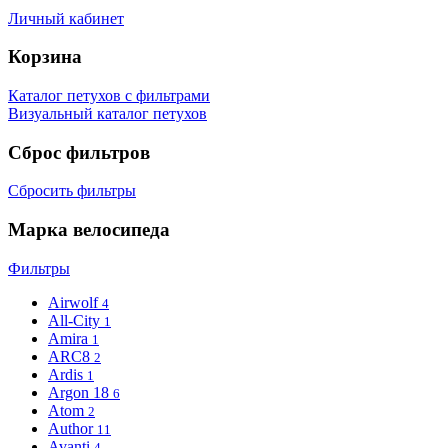
Личный кабинет
Корзина
Каталог петухов с фильтрами
Визуальный каталог петухов
Сброс фильтров
Сбросить фильтры
Марка велосипеда
Фильтры
Airwolf
4
All-City
1
Amira
1
ARC8
2
Ardis
1
Argon 18
6
Atom
2
Author
11
Avanti
4