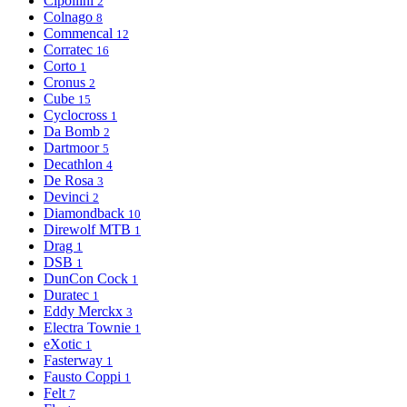
Cipollini
2
Colnago
8
Commencal
12
Corratec
16
Corto
1
Cronus
2
Cube
15
Cyclocross
1
Da Bomb
2
Dartmoor
5
Decathlon
4
De Rosa
3
Devinci
2
Diamondback
10
Direwolf MTB
1
Drag
1
DSB
1
DunCon Cock
1
Duratec
1
Eddy Merckx
3
Electra Townie
1
eXotic
1
Fasterway
1
Fausto Coppi
1
Felt
7