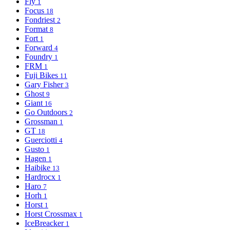
Fly
1
Focus
18
Fondriest
2
Format
8
Fort
1
Forward
4
Foundry
1
FRM
1
Fuji Bikes
11
Gary Fisher
3
Ghost
9
Giant
16
Go Outdoors
2
Grossman
1
GT
18
Guerciotti
4
Gusto
1
Hagen
1
Haibike
13
Hardrocx
1
Haro
7
Horh
1
Horst
1
Horst Crossmax
1
IceBreacker
1