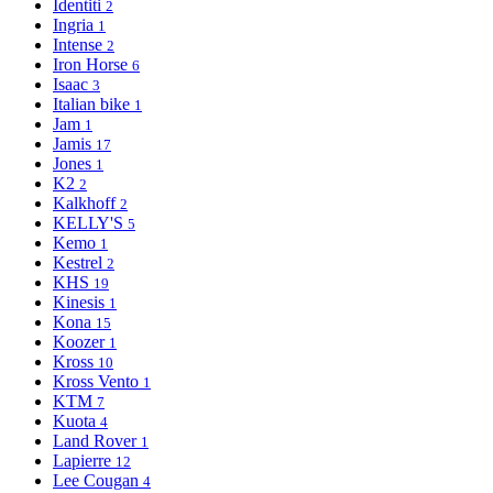
Identiti
2
Ingria
1
Intense
2
Iron Horse
6
Isaac
3
Italian bike
1
Jam
1
Jamis
17
Jones
1
K2
2
Kalkhoff
2
KELLY'S
5
Kemo
1
Kestrel
2
KHS
19
Kinesis
1
Kona
15
Koozer
1
Kross
10
Kross Vento
1
KTM
7
Kuota
4
Land Rover
1
Lapierre
12
Lee Cougan
4