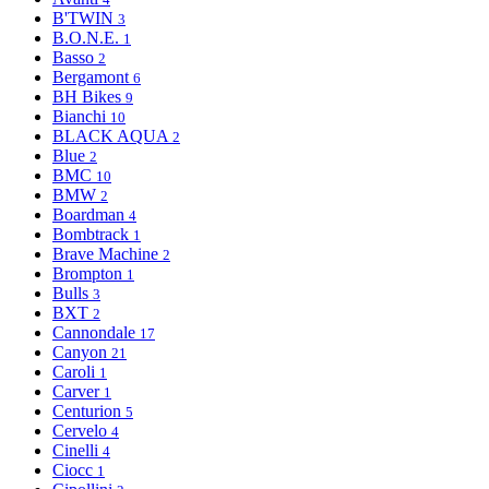
B'TWIN
3
B.O.N.E.
1
Basso
2
Bergamont
6
BH Bikes
9
Bianchi
10
BLACK AQUA
2
Blue
2
BMC
10
BMW
2
Boardman
4
Bombtrack
1
Brave Machine
2
Brompton
1
Bulls
3
BXT
2
Cannondale
17
Canyon
21
Caroli
1
Carver
1
Centurion
5
Cervelo
4
Cinelli
4
Ciocc
1