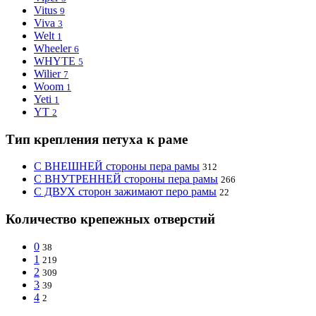
Vitus
9
Viva
3
Welt
1
Wheeler
6
WHYTE
5
Wilier
7
Woom
1
Yeti
1
YT
2
Тип крепления петуха к раме
С ВНЕШНЕЙ стороны пера рамы
312
С ВНУТРЕННЕЙ стороны пера рамы
266
С ДВУХ сторон зажимают перо рамы
22
Количество крепежных отверстий
0
38
1
219
2
309
3
39
4
2