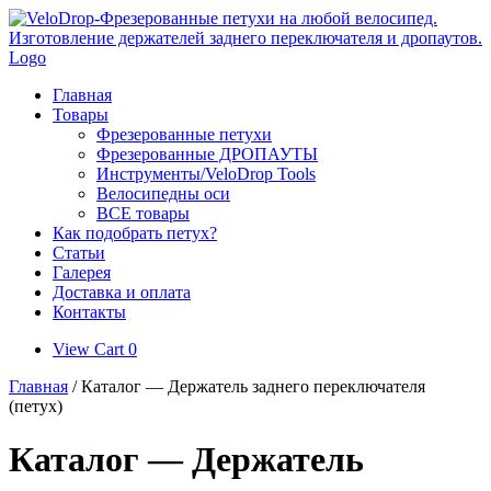
Skip
to
content
Главная
Товары
Фрезерованные петухи
Фрезерованные ДРОПАУТЫ
Инструменты/VeloDrop Tools
Велосипедны оси
ВСЕ товары
Как подобрать петух?
Статьи
Галерея
Доставка и оплата
Контакты
View
View Cart
0
shopping
Главная
/ Каталог — Держатель заднего переключателя
cart
(петух)
Каталог — Держатель