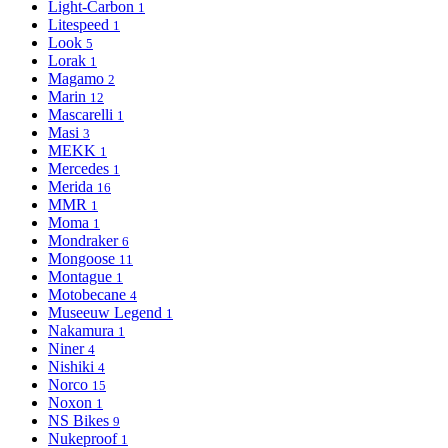
Light-Сarbon
1
Litespeed
1
Look
5
Lorak
1
Magamo
2
Marin
12
Mascarelli
1
Masi
3
MEKK
1
Mercedes
1
Merida
16
MMR
1
Moma
1
Mondraker
6
Mongoose
11
Montague
1
Motobecane
4
Museeuw Legend
1
Nakamura
1
Niner
4
Nishiki
4
Norco
15
Noxon
1
NS Bikes
9
Nukeproof
1