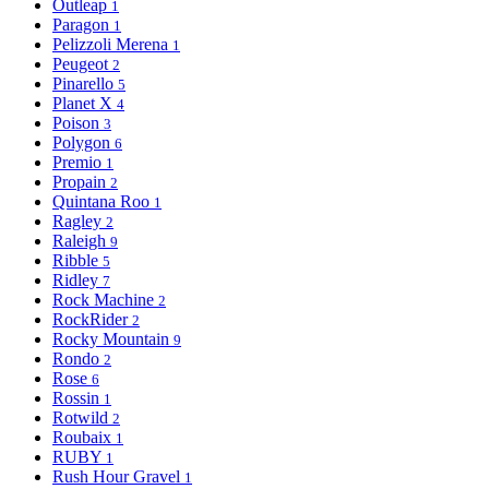
Outleap
1
Paragon
1
Pelizzoli Merena
1
Peugeot
2
Pinarello
5
Planet X
4
Poison
3
Polygon
6
Premio
1
Propain
2
Quintana Roo
1
Ragley
2
Raleigh
9
Ribble
5
Ridley
7
Rock Machine
2
RockRider
2
Rocky Mountain
9
Rondo
2
Rose
6
Rossin
1
Rotwild
2
Roubaix
1
RUBY
1
Rush Hour Gravel
1