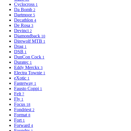
Cyclocross
1
Da Bomb
2
Dartmoor
5
Decathlon
4
De Rosa
3
Devinci
2
Diamondback
10
Direwolf MTB
1
Drag
1
DSB
1
DunCon Cock
1
Duratec
1
Eddy Merckx
3
Electra Townie
1
eXotic
1
Fasterway
1
Fausto Coppi
1
Felt
7
Fly
1
Focus
18
Fondriest
2
Format
8
Fort
1
Forward
4
Foundry
1