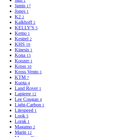
Jam
1
Jamis
17
Jones
1
K2
2
Kalkhoff
2
KELLY'S
5
Kemo
1
Kestrel
2
KHS
19
Kinesis
1
Kona
15
Koozer
1
Kross
10
Kross Vento
1
KTM
7
Kuota
4
Land Rover
1
Lapierre
12
Lee Cougan
4
Light-Сarbon
1
Litespeed
1
Look
5
Lorak
1
Magamo
2
Marin
12