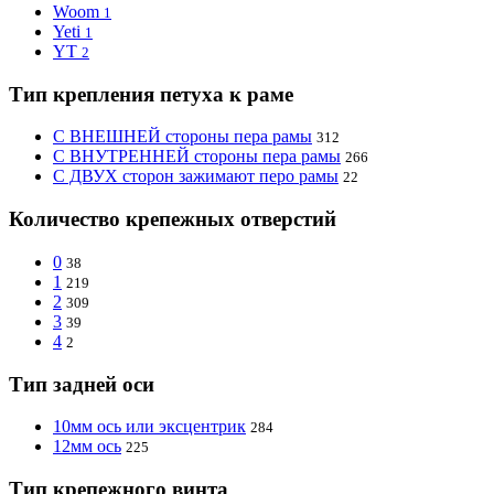
Woom
1
Yeti
1
YT
2
Тип крепления петуха к раме
С ВНЕШНЕЙ стороны пера рамы
312
С ВНУТРЕННЕЙ стороны пера рамы
266
С ДВУХ сторон зажимают перо рамы
22
Количество крепежных отверстий
0
38
1
219
2
309
3
39
4
2
Тип задней оси
10мм ось или эксцентрик
284
12мм ось
225
Тип крепежного винта