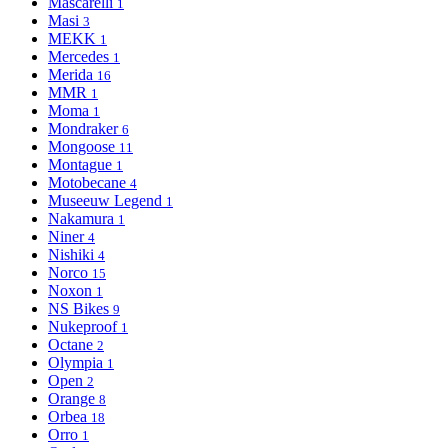
Mascarelli
1
Masi
3
MEKK
1
Mercedes
1
Merida
16
MMR
1
Moma
1
Mondraker
6
Mongoose
11
Montague
1
Motobecane
4
Museeuw Legend
1
Nakamura
1
Niner
4
Nishiki
4
Norco
15
Noxon
1
NS Bikes
9
Nukeproof
1
Octane
2
Olympia
1
Open
2
Orange
8
Orbea
18
Orro
1