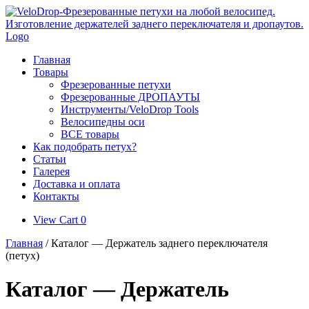
Skip
to
content
Главная
Товары
Фрезерованные петухи
Фрезерованные ДРОПАУТЫ
Инструменты/VeloDrop Tools
Велосипедны оси
ВСЕ товары
Как подобрать петух?
Статьи
Галерея
Доставка и оплата
Контакты
View
View Cart
0
shopping
Главная
/ Каталог — Держатель заднего переключателя
cart
(петух)
Каталог — Держатель