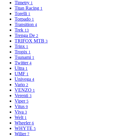
Timetry
1
Titan Racing
1
Torelli
1
Torpado
1
Transition
4
Trek
13
Trenga De
2
TRIFOX MTB
3
Trinx
1
Tropix
1
Tsunami
1
Twitter
4
Ultra
1
UMF
1
Univega
4
Vario
2
VENZO
1
Verenti
3
Viper
5
Vitus
9
Viva
3
Welt
1
Wheeler
6
WHYTE
5
Wilier
7