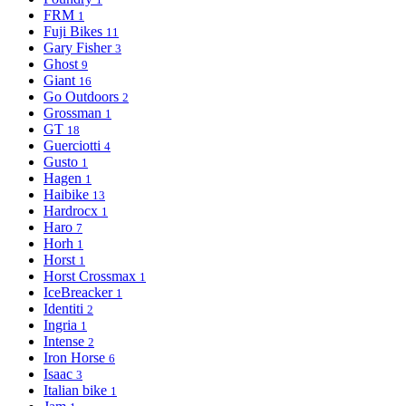
FRM
1
Fuji Bikes
11
Gary Fisher
3
Ghost
9
Giant
16
Go Outdoors
2
Grossman
1
GT
18
Guerciotti
4
Gusto
1
Hagen
1
Haibike
13
Hardrocx
1
Haro
7
Horh
1
Horst
1
Horst Crossmax
1
IceBreacker
1
Identiti
2
Ingria
1
Intense
2
Iron Horse
6
Isaac
3
Italian bike
1