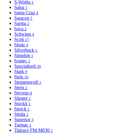
S-Works
1
Salsa
1
Santa Cruz
4
Saracen
5
Sarma
2
Sava
2
Schwinn
4
Scott
17
Shulz
4
Silverback
1
Simplon
1
Somec
1
Specialized
20
Stark
9
Stels
10
Steppenwolf
1
Stern
2
Stevens
8
Stinger
1
Stockli
1
Storck
1
Strida
1
Superior
3
Tarmac
1
Tideace FM-M030
1