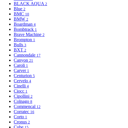
BLACK AQUA
2
Blue
2
BMC
10
BMW
2
Boardman
4
Bombtrack
1
Brave Machine
2
Brompton
1
Bulls
3
BXT
2
Cannondale
17
Canyon
21
Caroli
1
Carver
1
Centurion
5
Cervelo
4
Cinelli
4
Ciocc
1
Cipollini
2
Colnago
8
Commencal
12
Corratec
16
Corto
1
Cronus
2
Cube
15