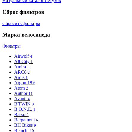
Визуальный каталог петухов
Сброс фильтров
Сбросить фильтры
Марка велосипеда
Фильтры
Airwolf
4
All-City
1
Amira
1
ARC8
2
Ardis
1
Argon 18
6
Atom
2
Author
11
Avanti
4
B'TWIN
3
B.O.N.E.
1
Basso
2
Bergamont
6
BH Bikes
9
Bianchi
10