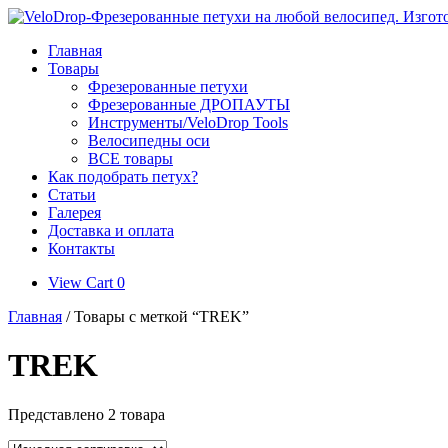
Skip
to
Главная
content
Товары
Фрезерованные петухи
Фрезерованные ДРОПАУТЫ
Инструменты/VeloDrop Tools
Велосипедны оси
ВСЕ товары
Как подобрать петух?
Статьи
Галерея
Доставка и оплата
Контакты
View
View Cart
0
shopping
Главная
/ Товары с меткой “TREK”
cart
TREK
Представлено 2 товара