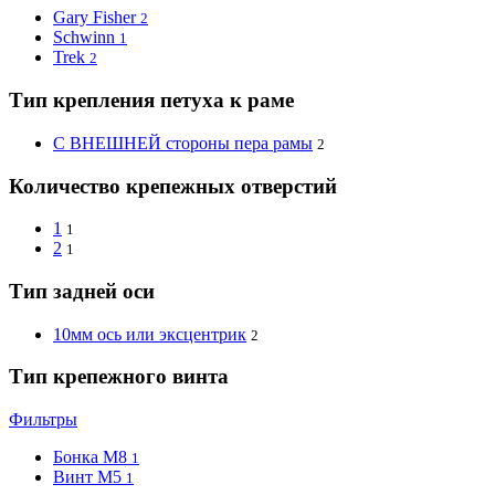
Gary Fisher
2
Schwinn
1
Trek
2
Тип крепления петуха к раме
С ВНЕШНЕЙ стороны пера рамы
2
Количество крепежных отверстий
1
1
2
1
Тип задней оси
10мм ось или эксцентрик
2
Тип крепежного винта
Фильтры
Бонка M8
1
Винт M5
1