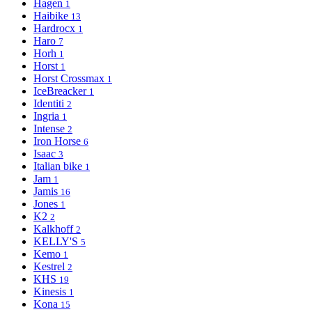
Hagen
1
Haibike
13
Hardrocx
1
Haro
7
Horh
1
Horst
1
Horst Crossmax
1
IceBreacker
1
Identiti
2
Ingria
1
Intense
2
Iron Horse
6
Isaac
3
Italian bike
1
Jam
1
Jamis
16
Jones
1
K2
2
Kalkhoff
2
KELLY'S
5
Kemo
1
Kestrel
2
KHS
19
Kinesis
1
Kona
15