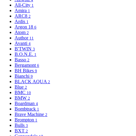
All-City
1
Amira
1
ARC8
2
Ardis
1
Argon 18
6
Atom
2
Author
11
Avanti
4
B'TWIN
3
B.O.N.E.
1
Basso
2
Bergamont
6
BH Bikes
9
Bianchi
9
BLACK AQUA
2
Blue
2
BMC
10
BMW
2
Boardman
4
Bombtrack
1
Brave Machine
2
Brompton
1
Bulls
3
BXT
2