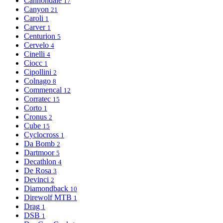
Cannondale
17
Canyon
21
Caroli
1
Carver
1
Centurion
5
Cervelo
4
Cinelli
4
Ciocc
1
Cipollini
2
Colnago
8
Commencal
12
Corratec
15
Corto
1
Cronus
2
Cube
15
Cyclocross
1
Da Bomb
2
Dartmoor
5
Decathlon
4
De Rosa
3
Devinci
2
Diamondback
10
Direwolf MTB
1
Drag
1
DSB
1