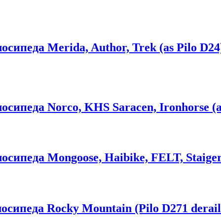
ипеда Merida, Author, Trek (as Pilo D24
сипеда Norco, KHS Saracen, Ironhorse (as
ипеда Mongoose, Haibike, FELT, Staiger 
сипеда Rocky Mountain (Pilo D271 derail