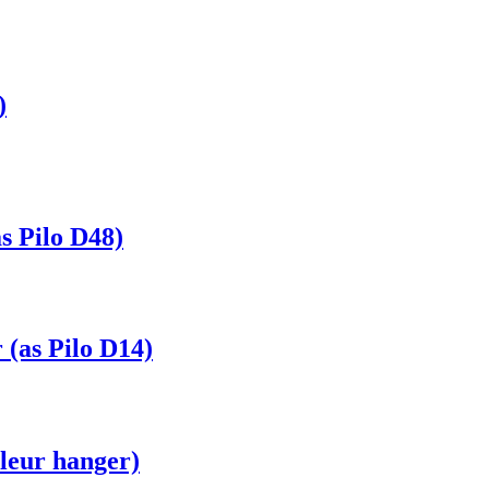
)
 Pilo D48)
(as Pilo D14)
leur hanger)