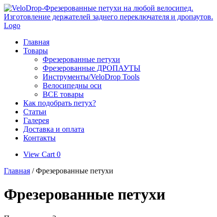
Skip
to
content
Главная
Товары
Фрезерованные петухи
Фрезерованные ДРОПАУТЫ
Инструменты/VeloDrop Tools
Велосипедны оси
ВСЕ товары
Как подобрать петух?
Статьи
Галерея
Доставка и оплата
Контакты
View
View Cart
0
shopping
Главная
/ Фрезерованные петухи
cart
Фрезерованные петухи