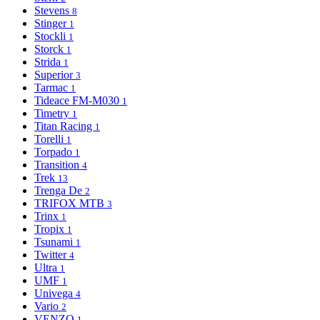
Stevens
8
Stinger
1
Stockli
1
Storck
1
Strida
1
Superior
3
Tarmac
1
Tideace FM-M030
1
Timetry
1
Titan Racing
1
Torelli
1
Torpado
1
Transition
4
Trek
13
Trenga De
2
TRIFOX MTB
3
Trinx
1
Tropix
1
Tsunami
1
Twitter
4
Ultra
1
UMF
1
Univega
4
Vario
2
VENZO
1