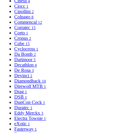
Cinelli
4
Ciocc
1
Cipollini
2
Colnago
8
Commencal
12
Corratec
15
Corto
1
Cronus
2
Cube
15
Cyclocross
1
Da Bomb
2
Dartmoor
5
Decathlon
4
De Rosa
3
Devinci
2
Diamondback
10
Direwolf MTB
1
Drag
1
DSB
1
DunCon Cock
1
Duratec
1
Eddy Merckx
3
Electra Townie
1
eXotic
1
Fasterway
1