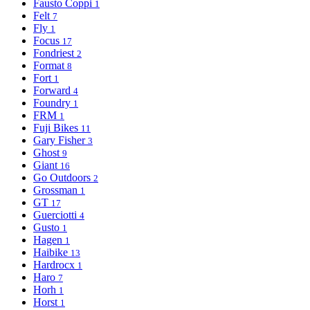
Fausto Coppi
1
Felt
7
Fly
1
Focus
17
Fondriest
2
Format
8
Fort
1
Forward
4
Foundry
1
FRM
1
Fuji Bikes
11
Gary Fisher
3
Ghost
9
Giant
16
Go Outdoors
2
Grossman
1
GT
17
Guerciotti
4
Gusto
1
Hagen
1
Haibike
13
Hardrocx
1
Haro
7
Horh
1
Horst
1