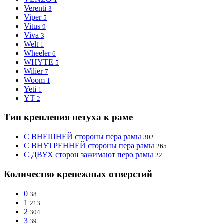
Verenti
3
Viper
5
Vitus
9
Viva
3
Welt
1
Wheeler
6
WHYTE
5
Wilier
7
Woom
1
Yeti
1
YT
2
Тип крепления петуха к раме
С ВНЕШНЕЙ стороны пера рамы
302
С ВНУТРЕННЕЙ стороны пера рамы
265
С ДВУХ сторон зажимают перо рамы
22
Количество крепежных отверстий
0
38
1
213
2
304
3
39