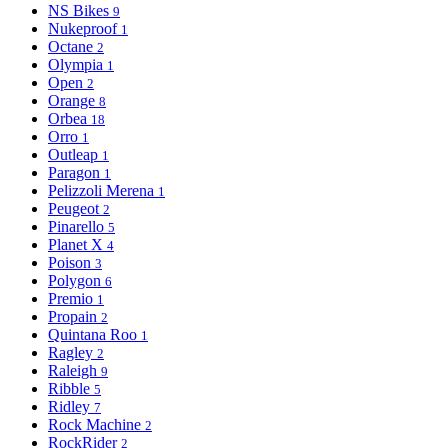
NS Bikes
9
Nukeproof
1
Octane
2
Olympia
1
Open
2
Orange
8
Orbea
18
Orro
1
Outleap
1
Paragon
1
Pelizzoli Merena
1
Peugeot
2
Pinarello
5
Planet X
4
Poison
3
Polygon
6
Premio
1
Propain
2
Quintana Roo
1
Ragley
2
Raleigh
9
Ribble
5
Ridley
7
Rock Machine
2
RockRider
2