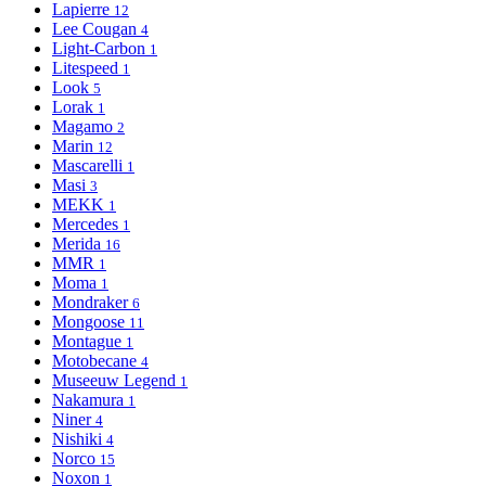
Lapierre
12
Lee Cougan
4
Light-Сarbon
1
Litespeed
1
Look
5
Lorak
1
Magamo
2
Marin
12
Mascarelli
1
Masi
3
MEKK
1
Mercedes
1
Merida
16
MMR
1
Moma
1
Mondraker
6
Mongoose
11
Montague
1
Motobecane
4
Museeuw Legend
1
Nakamura
1
Niner
4
Nishiki
4
Norco
15
Noxon
1