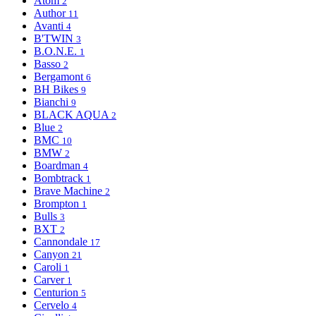
Atom
2
Author
11
Avanti
4
B'TWIN
3
B.O.N.E.
1
Basso
2
Bergamont
6
BH Bikes
9
Bianchi
9
BLACK AQUA
2
Blue
2
BMC
10
BMW
2
Boardman
4
Bombtrack
1
Brave Machine
2
Brompton
1
Bulls
3
BXT
2
Cannondale
17
Canyon
21
Caroli
1
Carver
1
Centurion
5
Cervelo
4