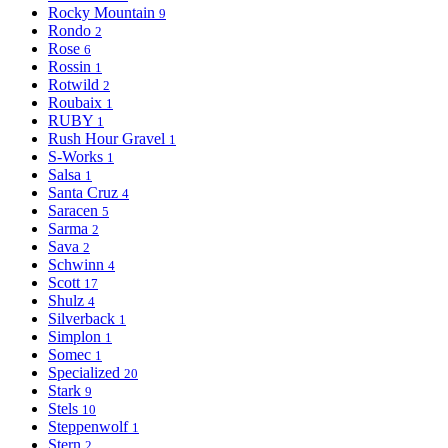
Rocky Mountain
9
Rondo
2
Rose
6
Rossin
1
Rotwild
2
Roubaix
1
RUBY
1
Rush Hour Gravel
1
S-Works
1
Salsa
1
Santa Cruz
4
Saracen
5
Sarma
2
Sava
2
Schwinn
4
Scott
17
Shulz
4
Silverback
1
Simplon
1
Somec
1
Specialized
20
Stark
9
Stels
10
Steppenwolf
1
Stern
2