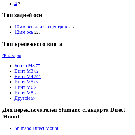
4
2
Тип задней оси
10мм ось или эксцентрик
282
12мм ось
225
Тип крепежного винта
Фильтры
Бонка M8
77
Винт M3
82
Винт M4
300
Винт M5
69
Винт М6
3
Винт М8
7
Другой
57
Для переключателей Shimano стандарта Direct
Mount
Shimano Direct Mount