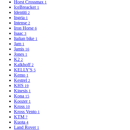
Horst Crossmax
1
IceBreacker
1
Identiti
2
Ingria
1
Intense
2
Iron Horse
6
Isaac
3
Italian bike
1
Jam
1
Jamis
16
Jones
1
K2
2
Kalkhoff
2
KELLY'S
5
Kemo
1
Kestrel
2
KHS
19
Kinesis
1
Kona
15
Koozer
1
Kross
10
Kross Vento
1
KTM
7
Kuota
4
Land Rover
1