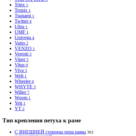
Trinx
1
Tropix
1
Tsunami
1
Twitter
4
Ultra
1
UMF
1
Univega
4
Vario
2
VENZO
1
Verenti
3
Viper
5
Vitus
9
Viva
3
Welt
1
Wheeler
6
WHYTE
5
Wilier
7
Woom
1
Yeti
1
YT
2
Тип крепления петуха к раме
С ВНЕШНЕЙ стороны пера рамы
302