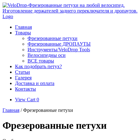
Skip
to
content
Главная
Товары
Фрезерованные петухи
Фрезерованные ДРОПАУТЫ
Инструменты/VeloDrop Tools
Велосипедны оси
ВСЕ товары
Как подобрать петух?
Статьи
Галерея
Доставка и оплата
Контакты
View
View Cart
0
shopping
Главная
/ Фрезерованные петухи
cart
Фрезерованные петухи