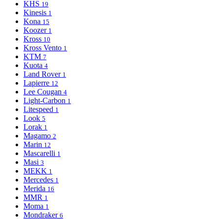
KHS
19
Kinesis
1
Kona
15
Koozer
1
Kross
10
Kross Vento
1
KTM
7
Kuota
4
Land Rover
1
Lapierre
12
Lee Cougan
4
Light-Сarbon
1
Litespeed
1
Look
5
Lorak
1
Magamo
2
Marin
12
Mascarelli
1
Masi
3
MEKK
1
Mercedes
1
Merida
16
MMR
1
Moma
1
Mondraker
6