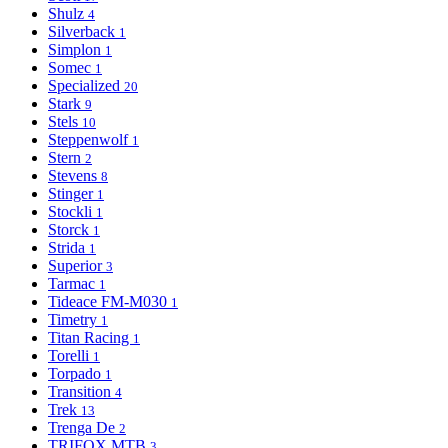
Shulz
4
Silverback
1
Simplon
1
Somec
1
Specialized
20
Stark
9
Stels
10
Steppenwolf
1
Stern
2
Stevens
8
Stinger
1
Stockli
1
Storck
1
Strida
1
Superior
3
Tarmac
1
Tideace FM-M030
1
Timetry
1
Titan Racing
1
Torelli
1
Torpado
1
Transition
4
Trek
13
Trenga De
2
TRIFOX MTB
3