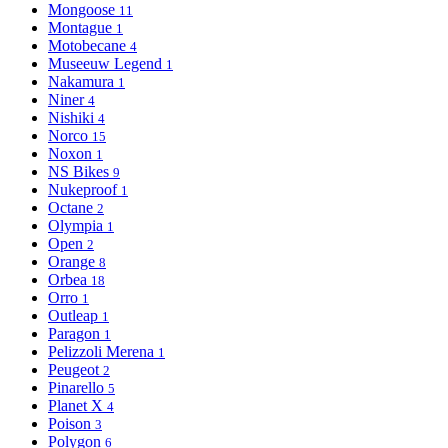
Mongoose
11
Montague
1
Motobecane
4
Museeuw Legend
1
Nakamura
1
Niner
4
Nishiki
4
Norco
15
Noxon
1
NS Bikes
9
Nukeproof
1
Octane
2
Olympia
1
Open
2
Orange
8
Orbea
18
Orro
1
Outleap
1
Paragon
1
Pelizzoli Merena
1
Peugeot
2
Pinarello
5
Planet X
4
Poison
3
Polygon
6