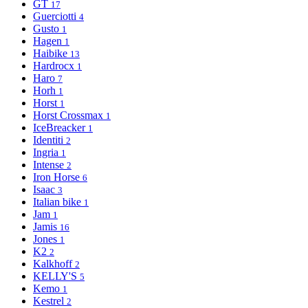
GT
17
Guerciotti
4
Gusto
1
Hagen
1
Haibike
13
Hardrocx
1
Haro
7
Horh
1
Horst
1
Horst Crossmax
1
IceBreacker
1
Identiti
2
Ingria
1
Intense
2
Iron Horse
6
Isaac
3
Italian bike
1
Jam
1
Jamis
16
Jones
1
K2
2
Kalkhoff
2
KELLY'S
5
Kemo
1
Kestrel
2