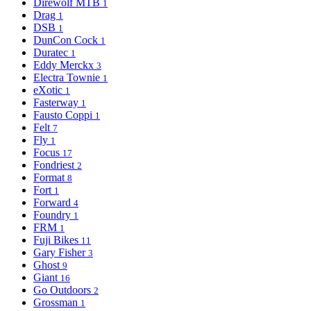
Direwolf MTB
1
Drag
1
DSB
1
DunCon Cock
1
Duratec
1
Eddy Merckx
3
Electra Townie
1
eXotic
1
Fasterway
1
Fausto Coppi
1
Felt
7
Fly
1
Focus
17
Fondriest
2
Format
8
Fort
1
Forward
4
Foundry
1
FRM
1
Fuji Bikes
11
Gary Fisher
3
Ghost
9
Giant
16
Go Outdoors
2
Grossman
1