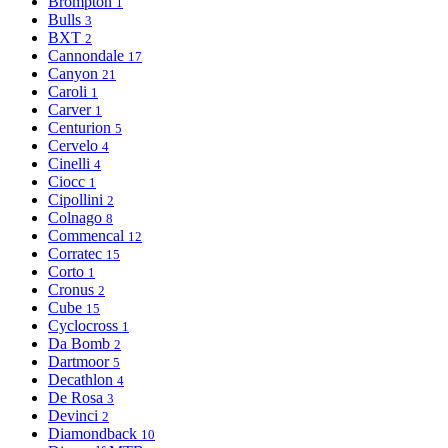
Brompton
1
Bulls
3
BXT
2
Cannondale
17
Canyon
21
Caroli
1
Carver
1
Centurion
5
Cervelo
4
Cinelli
4
Ciocc
1
Cipollini
2
Colnago
8
Commencal
12
Corratec
15
Corto
1
Cronus
2
Cube
15
Cyclocross
1
Da Bomb
2
Dartmoor
5
Decathlon
4
De Rosa
3
Devinci
2
Diamondback
10