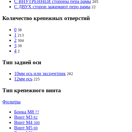
С ВНУТРЕННЕЙ стороны пера рамы
265
С ДВУХ сторон зажимают перо рамы
22
Количество крепежных отверстий
0
38
1
213
2
304
3
39
4
2
Тип задней оси
10мм ось или эксцентрик
282
12мм ось
225
Тип крепежного винта
Фильтры
Бонка M8
77
Винт M3
82
Винт M4
300
Винт M5
69