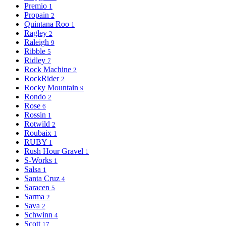
Premio
1
Propain
2
Quintana Roo
1
Ragley
2
Raleigh
9
Ribble
5
Ridley
7
Rock Machine
2
RockRider
2
Rocky Mountain
9
Rondo
2
Rose
6
Rossin
1
Rotwild
2
Roubaix
1
RUBY
1
Rush Hour Gravel
1
S-Works
1
Salsa
1
Santa Cruz
4
Saracen
5
Sarma
2
Sava
2
Schwinn
4
Scott
17