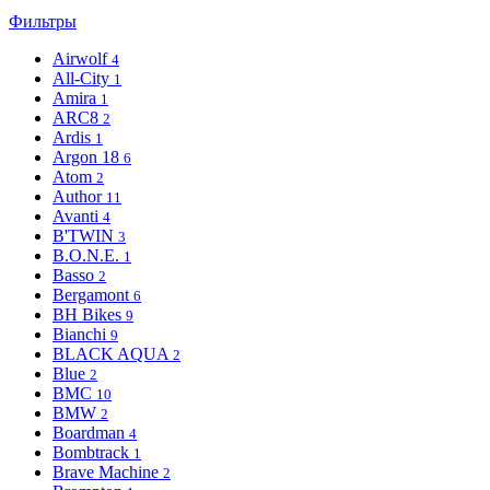
Фильтры
Airwolf
4
All-City
1
Amira
1
ARC8
2
Ardis
1
Argon 18
6
Atom
2
Author
11
Avanti
4
B'TWIN
3
B.O.N.E.
1
Basso
2
Bergamont
6
BH Bikes
9
Bianchi
9
BLACK AQUA
2
Blue
2
BMC
10
BMW
2
Boardman
4
Bombtrack
1
Brave Machine
2