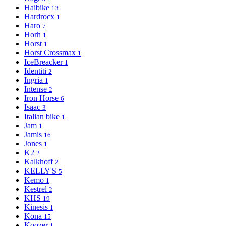
Haibike
13
Hardrocx
1
Haro
7
Horh
1
Horst
1
Horst Crossmax
1
IceBreacker
1
Identiti
2
Ingria
1
Intense
2
Iron Horse
6
Isaac
3
Italian bike
1
Jam
1
Jamis
16
Jones
1
K2
2
Kalkhoff
2
KELLY'S
5
Kemo
1
Kestrel
2
KHS
19
Kinesis
1
Kona
15
Koozer
1