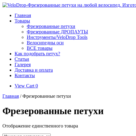
Skip
to
Главная
content
Товары
Фрезерованные петухи
Фрезерованные ДРОПАУТЫ
Инструменты/VeloDrop Tools
Велосипедны оси
ВСЕ товары
Как подобрать петух?
Статьи
Галерея
Доставка и оплата
Контакты
View
View Cart
0
shopping
Главная
/ Фрезерованные петухи
cart
Фрезерованные петухи
Отображение единственного товара