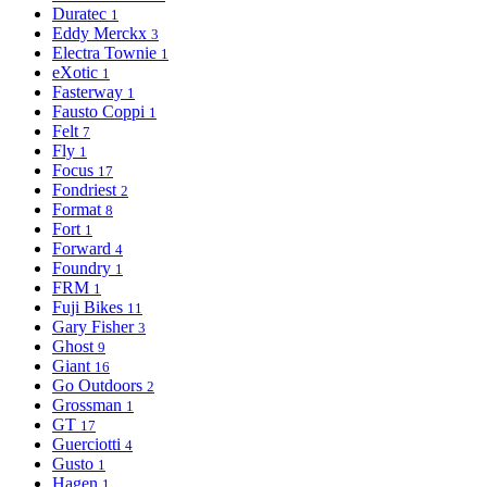
Duratec
1
Eddy Merckx
3
Electra Townie
1
eXotic
1
Fasterway
1
Fausto Coppi
1
Felt
7
Fly
1
Focus
17
Fondriest
2
Format
8
Fort
1
Forward
4
Foundry
1
FRM
1
Fuji Bikes
11
Gary Fisher
3
Ghost
9
Giant
16
Go Outdoors
2
Grossman
1
GT
17
Guerciotti
4
Gusto
1
Hagen
1