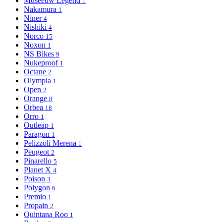
Museeuw Legend
1
Nakamura
1
Niner
4
Nishiki
4
Norco
15
Noxon
1
NS Bikes
9
Nukeproof
1
Octane
2
Olympia
1
Open
2
Orange
8
Orbea
18
Orro
1
Outleap
1
Paragon
1
Pelizzoli Merena
1
Peugeot
2
Pinarello
5
Planet X
4
Poison
3
Polygon
6
Premio
1
Propain
2
Quintana Roo
1