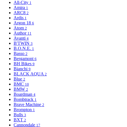
All-City
1
Amira
1
ARC8
2
Ardis
1
Argon 18
6
Atom
2
Author
11
Avanti
4
B'TWIN
3
B.O.N.E.
1
Basso
2
Bergamont
6
BH Bikes
9
Bianchi
9
BLACK AQUA
2
Blue
2
BMC
10
BMW
2
Boardman
4
Bombtrack
1
Brave Machine
2
Brompton
1
Bulls
3
BXT
2
Cannondale
17