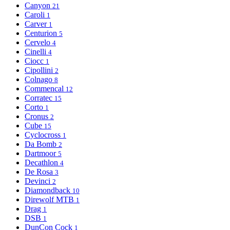
Canyon
21
Caroli
1
Carver
1
Centurion
5
Cervelo
4
Cinelli
4
Ciocc
1
Cipollini
2
Colnago
8
Commencal
12
Corratec
15
Corto
1
Cronus
2
Cube
15
Cyclocross
1
Da Bomb
2
Dartmoor
5
Decathlon
4
De Rosa
3
Devinci
2
Diamondback
10
Direwolf MTB
1
Drag
1
DSB
1
DunCon Cock
1