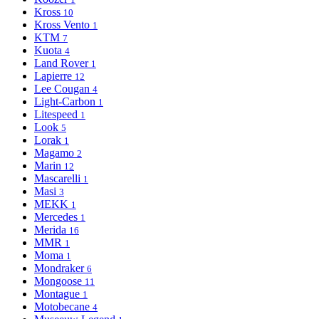
Kross
10
Kross Vento
1
KTM
7
Kuota
4
Land Rover
1
Lapierre
12
Lee Cougan
4
Light-Сarbon
1
Litespeed
1
Look
5
Lorak
1
Magamo
2
Marin
12
Mascarelli
1
Masi
3
MEKK
1
Mercedes
1
Merida
16
MMR
1
Moma
1
Mondraker
6
Mongoose
11
Montague
1
Motobecane
4