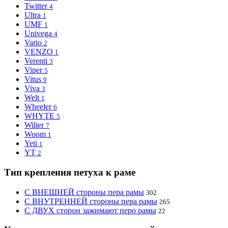
Twitter
4
Ultra
1
UMF
1
Univega
4
Vario
2
VENZO
1
Verenti
3
Viper
5
Vitus
9
Viva
3
Welt
1
Wheeler
6
WHYTE
5
Wilier
7
Woom
1
Yeti
1
YT
2
Тип крепления петуха к раме
С ВНЕШНЕЙ стороны пера рамы
302
С ВНУТРЕННЕЙ стороны пера рамы
265
С ДВУХ сторон зажимают перо рамы
22