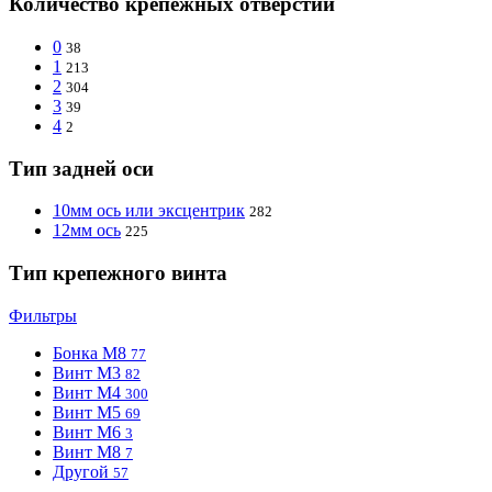
Количество крепежных отверстий
0
38
1
213
2
304
3
39
4
2
Тип задней оси
10мм ось или эксцентрик
282
12мм ось
225
Тип крепежного винта
Фильтры
Бонка M8
77
Винт M3
82
Винт M4
300
Винт M5
69
Винт М6
3
Винт М8
7
Другой
57