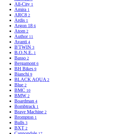
All-City
1
Amira
1
ARC8
2
Ardis
1
Argon 18
6
Atom
2
Author
11
Avanti
4
B'TWIN
3
B.O.N.E.
1
Basso
2
Bergamont
6
BH Bikes
9
Bianchi
9
BLACK AQUA
2
Blue
2
BMC
10
BMW
2
Boardman
4
Bombtrack
1
Brave Machine
2
Brompton
1
Bulls
3
BXT
2
Cannondale
17