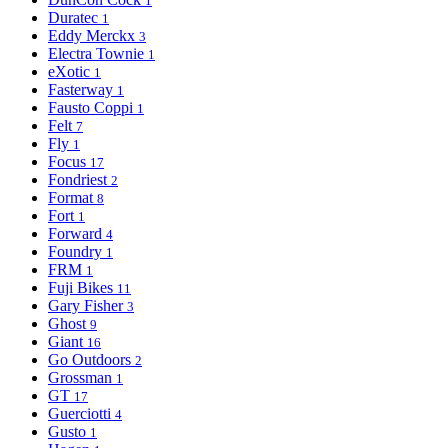
1
Duratec
1
Eddy Merckx
3
Electra Townie
1
eXotic
1
Fasterway
1
Fausto Coppi
1
Felt
7
Fly
1
Focus
17
Fondriest
2
Format
8
Fort
1
Forward
4
Foundry
1
FRM
1
Fuji Bikes
11
Gary Fisher
3
Ghost
9
Giant
16
Go Outdoors
2
Grossman
1
GT
17
Guerciotti
4
Gusto
1