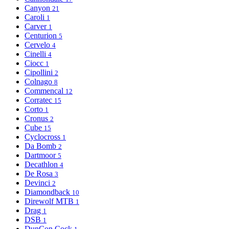
Canyon
21
Caroli
1
Carver
1
Centurion
5
Cervelo
4
Cinelli
4
Ciocc
1
Cipollini
2
Colnago
8
Commencal
12
Corratec
15
Corto
1
Cronus
2
Cube
15
Cyclocross
1
Da Bomb
2
Dartmoor
5
Decathlon
4
De Rosa
3
Devinci
2
Diamondback
10
Direwolf MTB
1
Drag
1
DSB
1
DunCon Cock