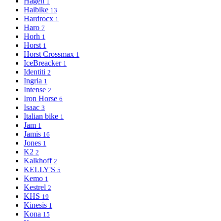
Hagen
1
Haibike
13
Hardrocx
1
Haro
7
Horh
1
Horst
1
Horst Crossmax
1
IceBreacker
1
Identiti
2
Ingria
1
Intense
2
Iron Horse
6
Isaac
3
Italian bike
1
Jam
1
Jamis
16
Jones
1
K2
2
Kalkhoff
2
KELLY'S
5
Kemo
1
Kestrel
2
KHS
19
Kinesis
1
Kona
15