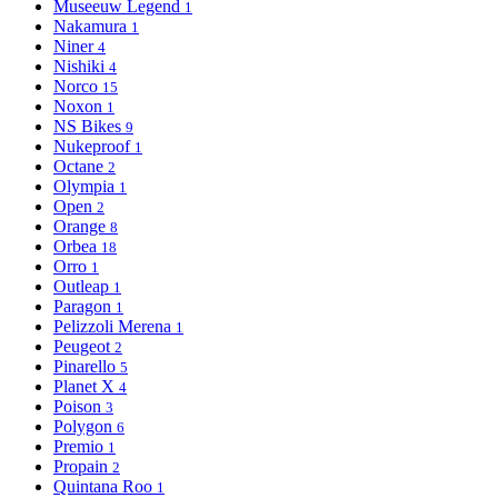
Museeuw Legend
1
Nakamura
1
Niner
4
Nishiki
4
Norco
15
Noxon
1
NS Bikes
9
Nukeproof
1
Octane
2
Olympia
1
Open
2
Orange
8
Orbea
18
Orro
1
Outleap
1
Paragon
1
Pelizzoli Merena
1
Peugeot
2
Pinarello
5
Planet X
4
Poison
3
Polygon
6
Premio
1
Propain
2
Quintana Roo
1