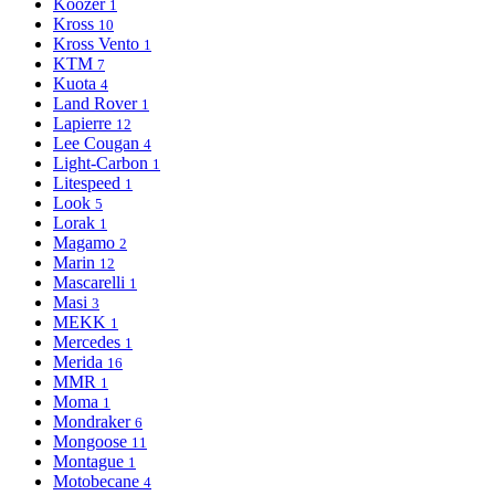
Koozer
1
Kross
10
Kross Vento
1
KTM
7
Kuota
4
Land Rover
1
Lapierre
12
Lee Cougan
4
Light-Сarbon
1
Litespeed
1
Look
5
Lorak
1
Magamo
2
Marin
12
Mascarelli
1
Masi
3
MEKK
1
Mercedes
1
Merida
16
MMR
1
Moma
1
Mondraker
6
Mongoose
11
Montague
1
Motobecane
4