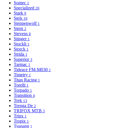
Somec
1
Specialized
20
Stark
9
Stels
10
Steppenwolf
1
Stern
2
Stevens
8
Stinger
1
Stockli
1
Storck
1
Strida
1
Superior
3
Tarmac
1
Tideace FM-M030
1
Timetry
1
Titan Racing
1
Torelli
1
Torpado
1
Transition
4
Trek
13
Trenga De
2
TRIFOX MTB
3
Trinx
1
Tropix
1
Tsunami
1