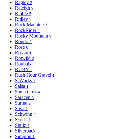
Ragley
2
Raleigh
9
Ribble
5
Ridley
7
Rock Machine
2
RockRider
2
Rocky Mountain
9
Rondo
2
Rose
6
Rossin
1
Rotwild
2
Roubaix
1
RUBY
1
Rush Hour Gravel
1
S-Works
1
Salsa
1
Santa Cruz
4
Saracen
5
Sarma
2
Sava
2
Schwinn
4
Scott
17
Shulz
4
Silverback
1
Simplon
1