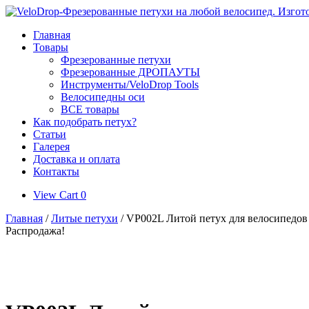
Skip
to
Главная
content
Товары
Фрезерованные петухи
Фрезерованные ДРОПАУТЫ
Инструменты/VeloDrop Tools
Велосипедны оси
ВСЕ товары
Как подобрать петух?
Статьи
Галерея
Доставка и оплата
Контакты
View
View Cart
0
shopping
Главная
/
Литые петухи
/ VP002L Литой петух для велосипедов C
cart
Распродажа!