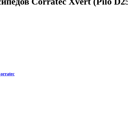
педов Corratec Xvert (Pilo D2
orratec