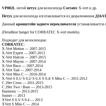
VP002L
литой
петух
для велосипеда
Corratec
X-vert и др.
Петух
для велосипеда изготавливается из дюралюминия
Д16А
Данный
кронштейн заднего переключателя
устанавливается 
(Derailleur hanger for CORRATEC X-vert models).
Подходит для велосипедов:
CORRATEC
:
X-Vert Motion — 2007-2015
X-Vert Expert — 2007-2013
X-Vert Halcon — 2007-2015
X-Vert Mayon — 2007-2014
X-Vert Baco — 2007-2014
X-Vert Taal — 2007-2014
X-Vert Miss C — 2010-2014
X-Vert S 0.1/ S 0.2/ S 0.3/ S 0.4/ S Miss C — 2011-2012
C 29er Cross — 2011-2015
C 29er Two / Base — 2013-2015
Harmony — 2013-2015
Sunset — 2013
XVert S 0.3/ S 0.4 — 2013
XVert S Miss C — 2014