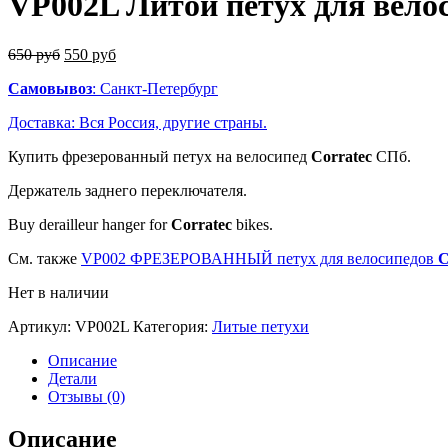
VP002L Литой петух для велоси
650
руб
550
руб
Самовывоз
: Санкт-Петербург
Доставка: Вся Россия, другие страны.
Купить фрезерованный петух на велосипед
Corratec
СПб.
Держатель заднего переключателя.
Buy derailleur hanger for
Corratec
bikes.
См. также
VP002 ФРЕЗЕРОВАННЫЙ петух для велосипедов
C
Нет в наличии
Артикул:
VP002L
Категория:
Литые петухи
Описание
Детали
Отзывы (0)
Описание