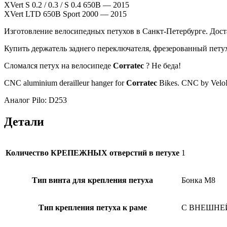
XVert S 0.2 / 0.3 / S 0.4 650B — 2015
XVert LTD 650B Sport 2000 — 2015
Изготовление велосипедных петухов в Санкт-Петербурге. Доста
Купить держатель заднего переключателя, фрезерованный пет
Сломался петух на велосипеде
Corratec
? Не беда!
CNC aluminium derailleur hanger for
Corratec
Bikes. CNC by Velo
Аналог Pilo: D253
Детали
Количество КРЕПЕЖНЫХ отверстий в петухе
1
Тип винта для крепления петуха
Бонка M8
Тип крепления петуха к раме
С ВНЕШНЕЙ 