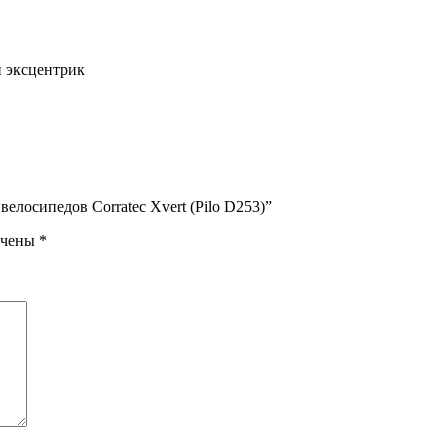
и эксцентрик
елосипедов Corratec Xvert (Pilo D253)”
ечены
*